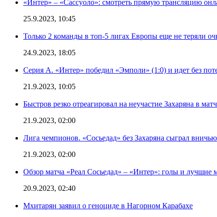
«Интер» – «Сассуоло»: смотреть прямую трансляцию онла
25.9.2023, 10:45
Только 2 команды в топ-5 лигах Европы еще не теряли о
24.9.2023, 18:05
Серия А. «Интер» победил «Эмполи» (1:0) и идет без пот
21.9.2023, 10:05
Быстров резко отреагировал на неучастие Захаряна в мат
21.9.2023, 02:00
Лига чемпионов. «Сосьедад» без Захаряна сыграл вничью
21.9.2023, 02:00
Обзор матча «Реал Сосьедад» – «Интер»: голы и лучшие 
20.9.2023, 02:40
Мхитарян заявил о геноциде в Нагорном Карабахе