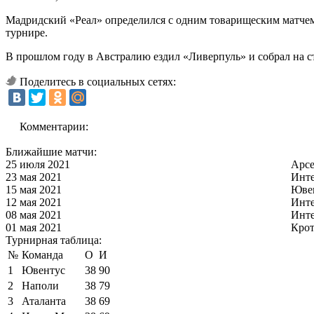
Мадридский «Реал» определился с одним товарищеским матчем
турнире.
В прошлом году в Австралию ездил «Ливерпуль» и собрал на с
Поделитесь в социальных сетях:
Комментарии:
Ближайшие матчи:
25 июля 2021
Арс
23 мая 2021
Инт
15 мая 2021
Юве
12 мая 2021
Инт
08 мая 2021
Инт
01 мая 2021
Кро
Турнирная таблица:
№
Команда
О
И
1
Ювентус
38
90
2
Наполи
38
79
3
Аталанта
38
69