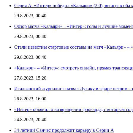
Серия А. «Интер» победил «Кальяри» (2:0), выиграв оба 
29.8.2023, 00:40
Обзор матча «Кальяри» – «Интер»: голы и лучшие момен
29.8.2023, 00:40
Стали известны стартовые составы на матч «Кальяри» – «
29.8.2023, 00:40
«Кальяри» – «Интер»: смотреть онлайн, прямая трансляци
27.8.2023, 15:20
Итальянский журналист назвал Лукаку в эфире негром – 
26.8.2023, 16:00
«Интер» объявил о возвращении форварда, с которым год 
24.8.2023, 20:40
34-летний Санчес продолжит карьеру в Серии А