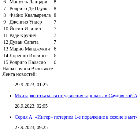
6
Мануэль Лаццари
8
7
Родриго Де Пауль
8
8
Фабио Квальярелла
8
9
Дженгиз Ундер
7
10
Йосип Иличич
7
11
Раде Крунич
7
12
Дуван Сапата
7
13
Марио Манджукич
6
14
Лоренцо Инсинье
6
15
Родриго Паласио
6
Наша группа Вконтакте
Лента новостей:
29.9.2023, 01:25
Мхитарян отказался от удвоения зарплаты в Саудовской 
28.9.2023, 02:05
Серия А. «Интер» потерпел 1-е поражение в сезоне в матч
27.9.2023, 09:25