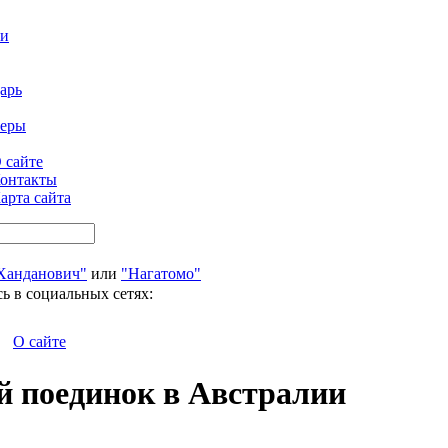
ти
арь
феры
 сайте
онтакты
арта сайта
Ханданович"
или
"Нагатомо"
ь в социальных сетях:
О сайте
й поединок в Австралии