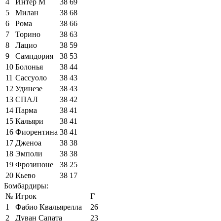
4
Интер М
38
69
5
Милан
38
68
6
Рома
38
66
7
Торино
38
63
8
Лацио
38
59
9
Сампдория
38
53
10
Болонья
38
44
11
Сассуоло
38
43
12
Удинезе
38
43
13
СПАЛ
38
42
14
Парма
38
41
15
Кальяри
38
41
16
Фиорентина
38
41
17
Дженоа
38
38
18
Эмполи
38
38
19
Фрозиноне
38
25
20
Кьево
38
17
Бомбардиры:
№
Игрок
Г
1
Фабио Квальярелла
26
2
Дуван Сапата
23