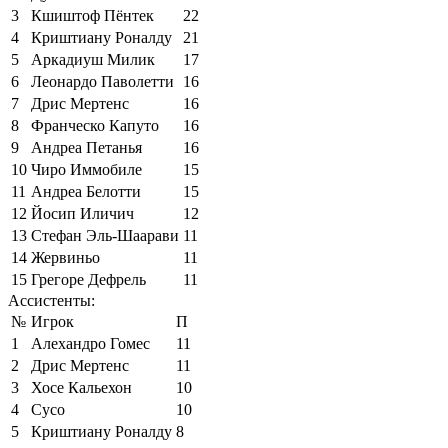
3
Кшиштоф Пёнтек
22
4
Криштиану Роналду
21
5
Аркадиуш Милик
17
6
Леонардо Паволетти
16
7
Дрис Мертенс
16
8
Франческо Капуто
16
9
Андреа Петанья
16
10
Чиро Иммобиле
15
11
Андреа Белотти
15
12
Йосип Иличич
12
13
Стефан Эль-Шаарави
11
14
Жервиньо
11
15
Грегоре Дефрель
11
Ассистенты:
№
Игрок
П
1
Алехандро Гомес
11
2
Дрис Мертенс
11
3
Хосе Кальехон
10
4
Сусо
10
5
Криштиану Роналду
8