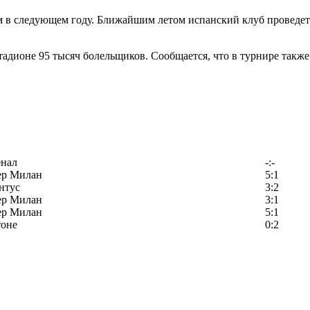
 в следующем году. Ближайшим летом испанский клуб проведет 
тадионе 95 тысяч болельщиков. Сообщается, что в турнире такж
енал
-:-
ер Милан
5:1
нтус
3:2
ер Милан
3:1
ер Милан
5:1
тоне
0:2