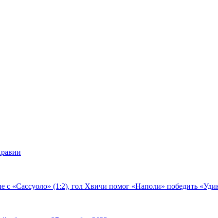
Аравии
е с «Сассуоло» (1:2), гол Хвичи помог «Наполи» победить «Удин