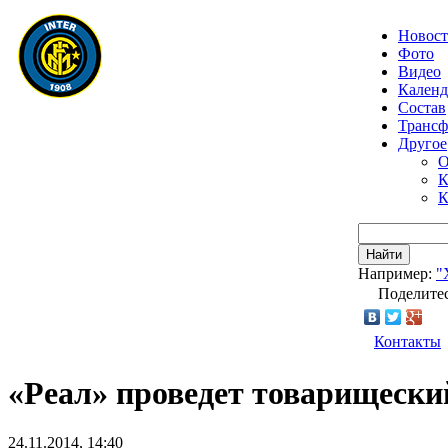
Новос
Фото
Видео
Календ
Состав
Транс
Другое
О
К
К
Найти
Например:
"
Поделитес
Контакты
«Реал» проведет товарищески
24.11.2014, 14:40