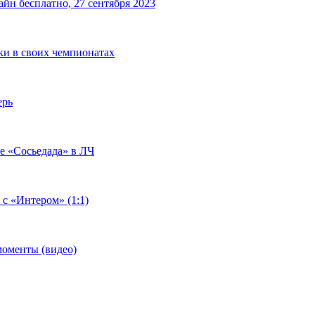
йн бесплатно, 27 сентября 2023
чки в своих чемпионатах
ерь
че «Сосьедада» в ЛЧ
 с «Интером» (1:1)
моменты (видео)