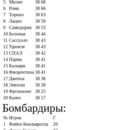
5
Милан
38
68
6
Рома
38
66
7
Торино
38
63
8
Лацио
38
59
9
Сампдория
38
53
10
Болонья
38
44
11
Сассуоло
38
43
12
Удинезе
38
43
13
СПАЛ
38
42
14
Парма
38
41
15
Кальяри
38
41
16
Фиорентина
38
41
17
Дженоа
38
38
18
Эмполи
38
38
19
Фрозиноне
38
25
20
Кьево
38
17
Бомбардиры:
№
Игрок
Г
1
Фабио Квальярелла
26