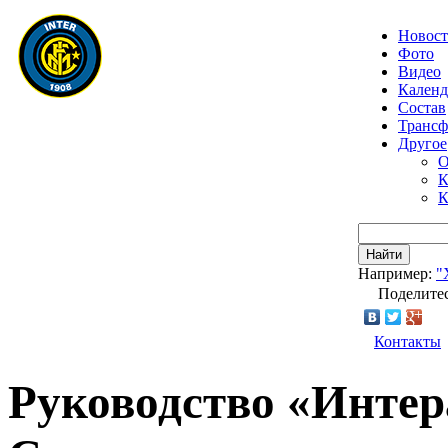
Новос
Фото
Видео
Календ
Состав
Транс
Другое
О
К
К
Найти
Например:
"
Поделитес
Контакты
Руководство «Интер