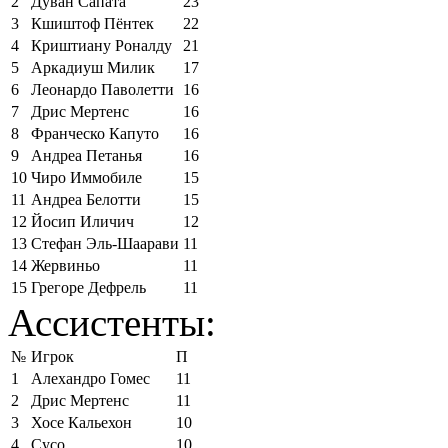
2
Дуван Сапата
23
3
Кшиштоф Пёнтек
22
4
Криштиану Роналду
21
5
Аркадиуш Милик
17
6
Леонардо Паволетти
16
7
Дрис Мертенс
16
8
Франческо Капуто
16
9
Андреа Петанья
16
10
Чиро Иммобиле
15
11
Андреа Белотти
15
12
Йосип Иличич
12
13
Стефан Эль-Шаарави
11
14
Жервиньо
11
15
Грегоре Дефрель
11
Ассистенты:
№
Игрок
П
1
Алехандро Гомес
11
2
Дрис Мертенс
11
3
Хосе Кальехон
10
4
Сусо
10