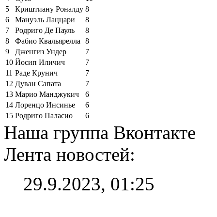
5
Криштиану Роналду
8
6
Мануэль Лаццари
8
7
Родриго Де Пауль
8
8
Фабио Квальярелла
8
9
Дженгиз Ундер
7
10
Йосип Иличич
7
11
Раде Крунич
7
12
Дуван Сапата
7
13
Марио Манджукич
6
14
Лоренцо Инсинье
6
15
Родриго Паласио
6
Наша группа Вконтакте
Лента новостей:
29.9.2023, 01:25