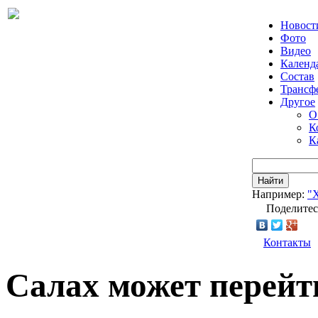
Новост
Фото
Видео
Календ
Состав
Трансф
Другое
О
К
К
Найти
Например:
"
Поделитес
Контакты
Салах может перейт