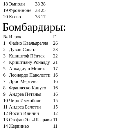
18
Эмполи
38
38
19
Фрозиноне
38
25
20
Кьево
38
17
Бомбардиры:
№
Игрок
Г
1
Фабио Квальярелла
26
2
Дуван Сапата
23
3
Кшиштоф Пёнтек
22
4
Криштиану Роналду
21
5
Аркадиуш Милик
17
6
Леонардо Паволетти
16
7
Дрис Мертенс
16
8
Франческо Капуто
16
9
Андреа Петанья
16
10
Чиро Иммобиле
15
11
Андреа Белотти
15
12
Йосип Иличич
12
13
Стефан Эль-Шаарави
11
14
Жервиньо
11