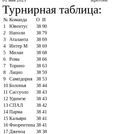
Турнирная таблица:
№
Команда
О
И
1
Ювентус
38
90
2
Наполи
38
79
3
Аталанта
38
69
4
Интер М
38
69
5
Милан
38
68
6
Рома
38
66
7
Торино
38
63
8
Лацио
38
59
9
Сампдория
38
53
10
Болонья
38
44
11
Сассуоло
38
43
12
Удинезе
38
43
13
СПАЛ
38
42
14
Парма
38
41
15
Кальяри
38
41
16
Фиорентина
38
41
17
Дженоа
38
38