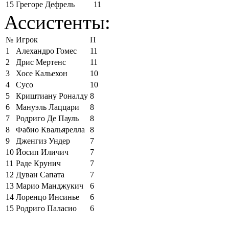
15
Грегоре Дефрель
11
Ассистенты:
№
Игрок
П
1
Алехандро Гомес
11
2
Дрис Мертенс
11
3
Хосе Кальехон
10
4
Сусо
10
5
Криштиану Роналду
8
6
Мануэль Лаццари
8
7
Родриго Де Пауль
8
8
Фабио Квальярелла
8
9
Дженгиз Ундер
7
10
Йосип Иличич
7
11
Раде Крунич
7
12
Дуван Сапата
7
13
Марио Манджукич
6
14
Лоренцо Инсинье
6
15
Родриго Паласио
6