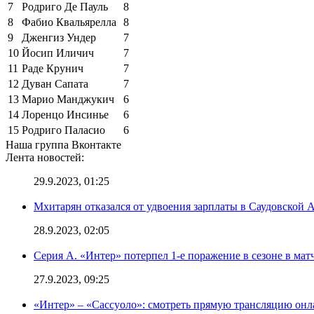
7
Родриго Де Пауль
8
8
Фабио Квальярелла
8
9
Дженгиз Ундер
7
10
Йосип Иличич
7
11
Раде Крунич
7
12
Дуван Сапата
7
13
Марио Манджукич
6
14
Лоренцо Инсинье
6
15
Родриго Паласио
6
Наша группа Вконтакте
Лента новостей:
29.9.2023, 01:25
Мхитарян отказался от удвоения зарплаты в Саудовской 
28.9.2023, 02:05
Серия А. «Интер» потерпел 1-е поражение в сезоне в матч
27.9.2023, 09:25
«Интер» – «Сассуоло»: смотреть прямую трансляцию онла