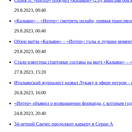
Серия А. «Интер» победил «Кальяри» (2:0), выиграв оба 
29.8.2023, 00:40
«Кальяри» – «Интер»: смотреть онлайн, прямая трансляци
29.8.2023, 00:40
Обзор матча «Кальяри» – «Интер»: голы и лучшие момен
29.8.2023, 00:40
Стали известны стартовые составы на матч «Кальяри» – «
27.8.2023, 15:20
Итальянский журналист назвал Лукаку в эфире негром – 
26.8.2023, 16:00
«Интер» объявил о возвращении форварда, с которым год 
24.8.2023, 20:40
34-летний Санчес продолжит карьеру в Серии А