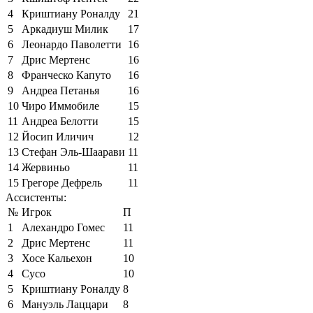
4
Криштиану Роналду
21
5
Аркадиуш Милик
17
6
Леонардо Паволетти
16
7
Дрис Мертенс
16
8
Франческо Капуто
16
9
Андреа Петанья
16
10
Чиро Иммобиле
15
11
Андреа Белотти
15
12
Йосип Иличич
12
13
Стефан Эль-Шаарави
11
14
Жервиньо
11
15
Грегоре Дефрель
11
Ассистенты:
№
Игрок
П
1
Алехандро Гомес
11
2
Дрис Мертенс
11
3
Хосе Кальехон
10
4
Сусо
10
5
Криштиану Роналду
8
6
Мануэль Лаццари
8