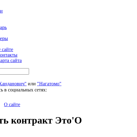
ти
арь
феры
 сайте
онтакты
арта сайта
Ханданович"
или
"Нагатомо"
ь в социальных сетях:
О сайте
ть контракт Это'О