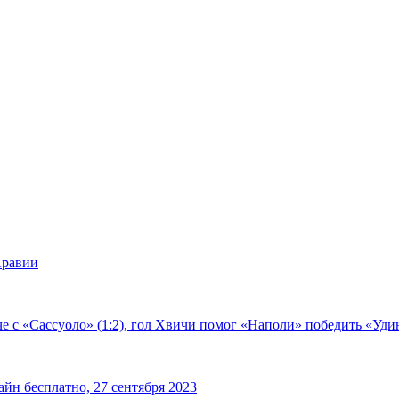
Аравии
е с «Сассуоло» (1:2), гол Хвичи помог «Наполи» победить «Удин
йн бесплатно, 27 сентября 2023