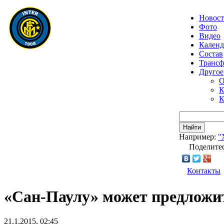
Новос
Фото
Видео
Календ
Состав
Транс
Другое
О
К
К
Найти
Например:
"
Поделитес
Контакты
«Сан-Паулу» может предложи
21.1.2015, 02:45