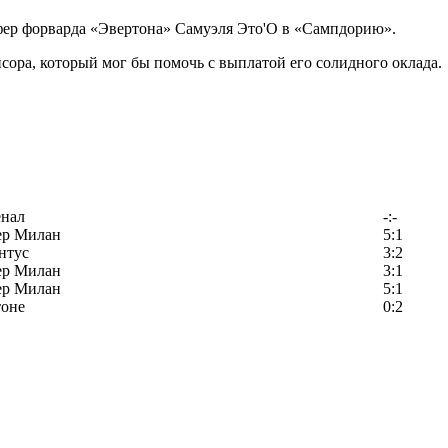
фер форварда «Эвертона» Самуэля Это'О в «Сампдорию».
сора, который мог бы помочь с выплатой его солидного оклада.
енал
-:-
ер Милан
5:1
нтус
3:2
ер Милан
3:1
ер Милан
5:1
тоне
0:2