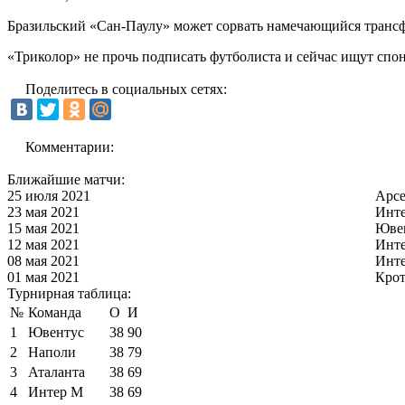
Бразильский «Сан-Паулу» может сорвать намечающийся транс
«Триколор» не прочь подписать футболиста и сейчас ищут спон
Поделитесь в социальных сетях:
Комментарии:
Ближайшие матчи:
25 июля 2021
Арс
23 мая 2021
Инт
15 мая 2021
Юве
12 мая 2021
Инт
08 мая 2021
Инт
01 мая 2021
Кро
Турнирная таблица:
№
Команда
О
И
1
Ювентус
38
90
2
Наполи
38
79
3
Аталанта
38
69
4
Интер М
38
69