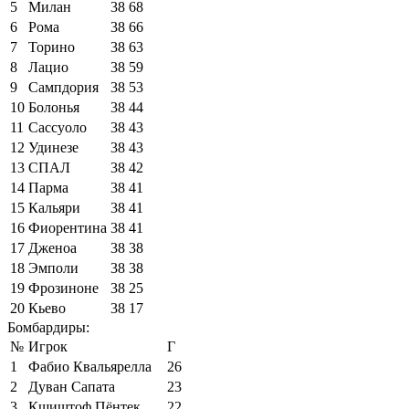
5
Милан
38
68
6
Рома
38
66
7
Торино
38
63
8
Лацио
38
59
9
Сампдория
38
53
10
Болонья
38
44
11
Сассуоло
38
43
12
Удинезе
38
43
13
СПАЛ
38
42
14
Парма
38
41
15
Кальяри
38
41
16
Фиорентина
38
41
17
Дженоа
38
38
18
Эмполи
38
38
19
Фрозиноне
38
25
20
Кьево
38
17
Бомбардиры:
№
Игрок
Г
1
Фабио Квальярелла
26
2
Дуван Сапата
23
3
Кшиштоф Пёнтек
22