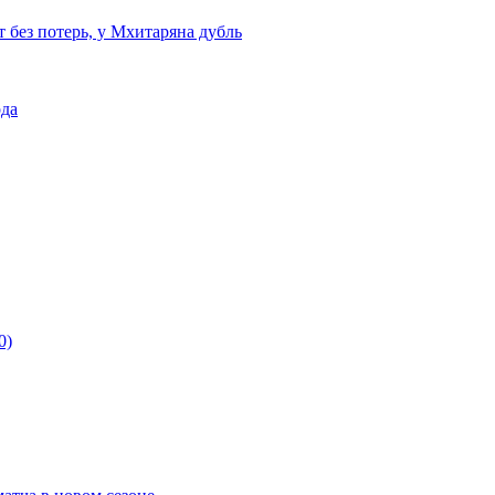
т без потерь, у Мхитаряна дубль
ода
0)