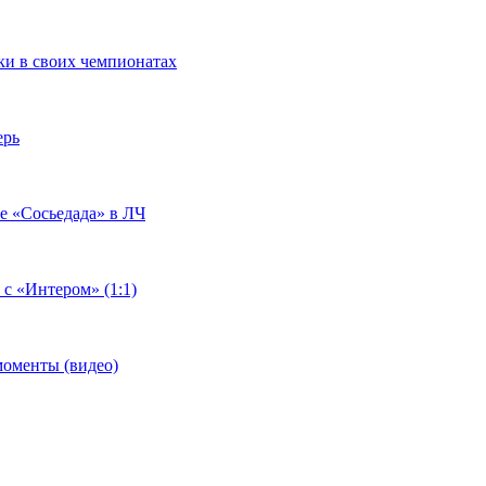
чки в своих чемпионатах
ерь
че «Сосьедада» в ЛЧ
 с «Интером» (1:1)
моменты (видео)