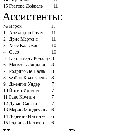
15
Грегоре Дефрель
11
Ассистенты:
№
Игрок
П
1
Алехандро Гомес
11
2
Дрис Мертенс
11
3
Хосе Кальехон
10
4
Сусо
10
5
Криштиану Роналду
8
6
Мануэль Лаццари
8
7
Родриго Де Пауль
8
8
Фабио Квальярелла
8
9
Дженгиз Ундер
7
10
Йосип Иличич
7
11
Раде Крунич
7
12
Дуван Сапата
7
13
Марио Манджукич
6
14
Лоренцо Инсинье
6
15
Родриго Паласио
6