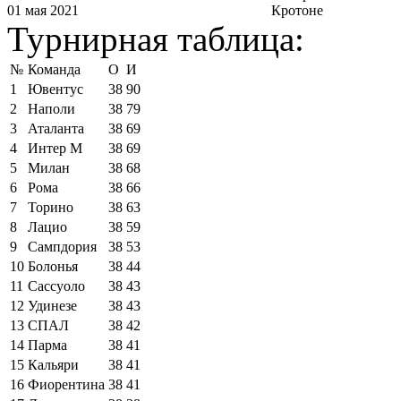
01 мая 2021
Кротоне
Турнирная таблица:
№
Команда
О
И
1
Ювентус
38
90
2
Наполи
38
79
3
Аталанта
38
69
4
Интер М
38
69
5
Милан
38
68
6
Рома
38
66
7
Торино
38
63
8
Лацио
38
59
9
Сампдория
38
53
10
Болонья
38
44
11
Сассуоло
38
43
12
Удинезе
38
43
13
СПАЛ
38
42
14
Парма
38
41
15
Кальяри
38
41
16
Фиорентина
38
41