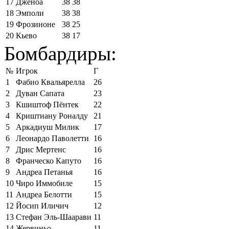
17
Дженоа
38
38
18
Эмполи
38
38
19
Фрозиноне
38
25
20
Кьево
38
17
Бомбардиры:
№
Игрок
Г
1
Фабио Квальярелла
26
2
Дуван Сапата
23
3
Кшиштоф Пёнтек
22
4
Криштиану Роналду
21
5
Аркадиуш Милик
17
6
Леонардо Паволетти
16
7
Дрис Мертенс
16
8
Франческо Капуто
16
9
Андреа Петанья
16
10
Чиро Иммобиле
15
11
Андреа Белотти
15
12
Йосип Иличич
12
13
Стефан Эль-Шаарави
11
14
Жервиньо
11