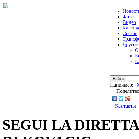
Новост
Фото
Видео
Календ
Состав
Трансф
Другое
О
К
К
Найти
Например:
"
Поделитес
Контакты
SEGUI LA DIRETT