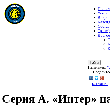
Новос
Фото
Видео
Календ
Состав
Транс
Другое
О
К
К
Найти
Например:
"
Поделитес
Контакты
Серия А. «Интер» н