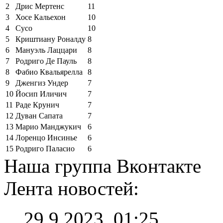
2
Дрис Мертенс
11
3
Хосе Кальехон
10
4
Сусо
10
5
Криштиану Роналду
8
6
Мануэль Лаццари
8
7
Родриго Де Пауль
8
8
Фабио Квальярелла
8
9
Дженгиз Ундер
7
10
Йосип Иличич
7
11
Раде Крунич
7
12
Дуван Сапата
7
13
Марио Манджукич
6
14
Лоренцо Инсинье
6
15
Родриго Паласио
6
Наша группа Вконтакте
Лента новостей:
29.9.2023, 01:25