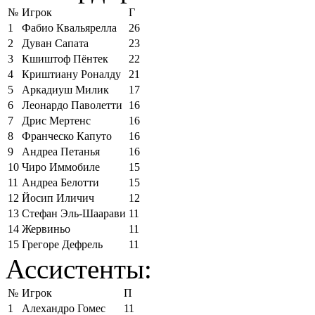
№
Игрок
Г
1
Фабио Квальярелла
26
2
Дуван Сапата
23
3
Кшиштоф Пёнтек
22
4
Криштиану Роналду
21
5
Аркадиуш Милик
17
6
Леонардо Паволетти
16
7
Дрис Мертенс
16
8
Франческо Капуто
16
9
Андреа Петанья
16
10
Чиро Иммобиле
15
11
Андреа Белотти
15
12
Йосип Иличич
12
13
Стефан Эль-Шаарави
11
14
Жервиньо
11
15
Грегоре Дефрель
11
Ассистенты:
№
Игрок
П
1
Алехандро Гомес
11