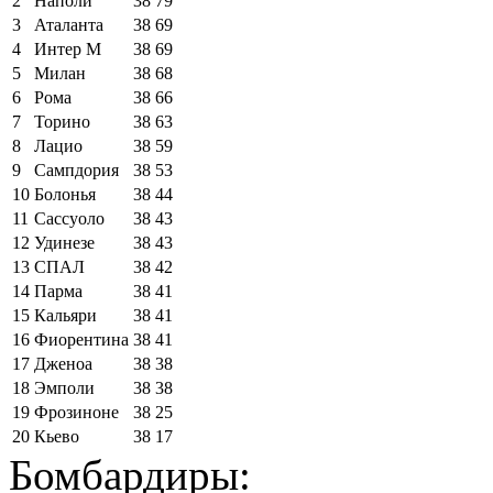
2
Наполи
38
79
3
Аталанта
38
69
4
Интер М
38
69
5
Милан
38
68
6
Рома
38
66
7
Торино
38
63
8
Лацио
38
59
9
Сампдория
38
53
10
Болонья
38
44
11
Сассуоло
38
43
12
Удинезе
38
43
13
СПАЛ
38
42
14
Парма
38
41
15
Кальяри
38
41
16
Фиорентина
38
41
17
Дженоа
38
38
18
Эмполи
38
38
19
Фрозиноне
38
25
20
Кьево
38
17
Бомбардиры: