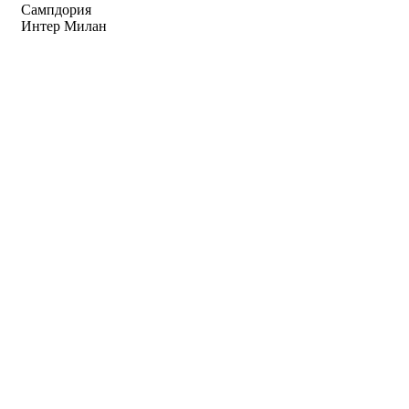
Сампдория
Интер Милан