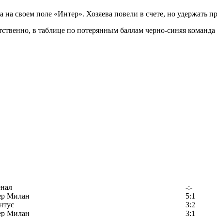
 на своем поле «Интер». Хозяева повели в счете, но удержать п
тственно, в таблице по потерянным баллам черно-синяя команда 
енал
-:-
ер Милан
5:1
нтус
3:2
ер Милан
3:1