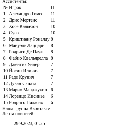
Ассистенты:
№
Игрок
П
1
Алехандро Гомес
11
2
Дрис Мертенс
11
3
Хосе Кальехон
10
4
Сусо
10
5
Криштиану Роналду
8
6
Мануэль Лаццари
8
7
Родриго Де Пауль
8
8
Фабио Квальярелла
8
9
Дженгиз Ундер
7
10
Йосип Иличич
7
11
Раде Крунич
7
12
Дуван Сапата
7
13
Марио Манджукич
6
14
Лоренцо Инсинье
6
15
Родриго Паласио
6
Наша группа Вконтакте
Лента новостей:
29.9.2023, 01:25