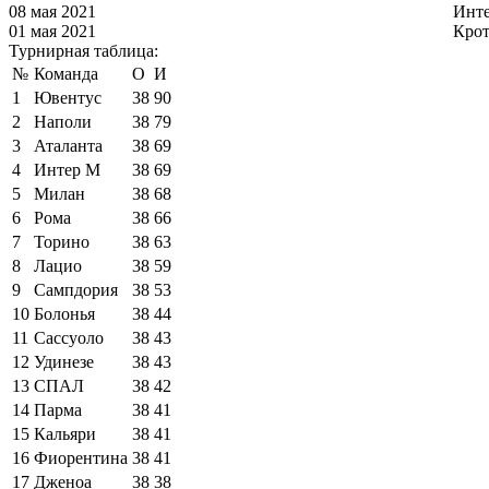
08 мая 2021
Инт
01 мая 2021
Кро
Турнирная таблица:
№
Команда
О
И
1
Ювентус
38
90
2
Наполи
38
79
3
Аталанта
38
69
4
Интер М
38
69
5
Милан
38
68
6
Рома
38
66
7
Торино
38
63
8
Лацио
38
59
9
Сампдория
38
53
10
Болонья
38
44
11
Сассуоло
38
43
12
Удинезе
38
43
13
СПАЛ
38
42
14
Парма
38
41
15
Кальяри
38
41
16
Фиорентина
38
41
17
Дженоа
38
38