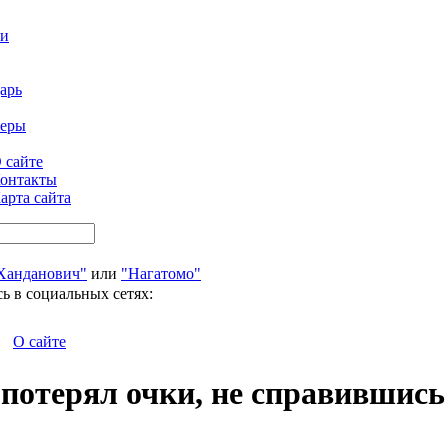
ти
арь
феры
 сайте
онтакты
арта сайта
Ханданович"
или
"Нагатомо"
ь в социальных сетях:
О сайте
 потерял очки, не справившись