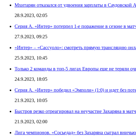
Мхитарян отказался от удвоения зарплаты в Саудовской 
28.9.2023, 02:05
Серия А. «Интер» потерпел 1-е поражение в сезоне в матч
27.9.2023, 09:25
«Интер» – «Сассуоло»: смотреть прямую трансляцию онла
25.9.2023, 10:45
Только 2 команды в топ-5 лигах Европы еще не теряли о
24.9.2023, 18:05
Серия А. «Интер» победил «Эмполи» (1:0) и идет без пот
21.9.2023, 10:05
Быстров резко отреагировал на неучастие Захаряна в мат
21.9.2023, 02:00
Лига чемпионов. «Сосьедад» без Захаряна сыграл вничью