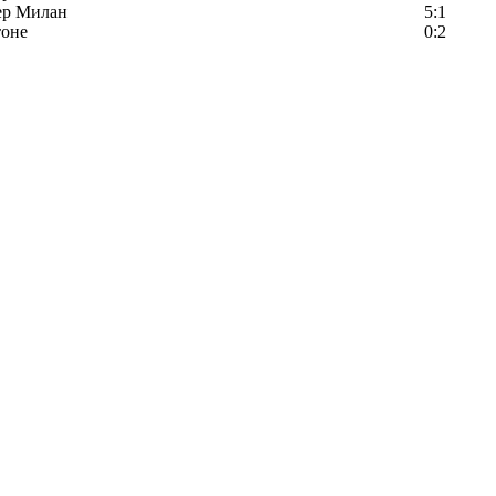
ер Милан
5:1
тоне
0:2