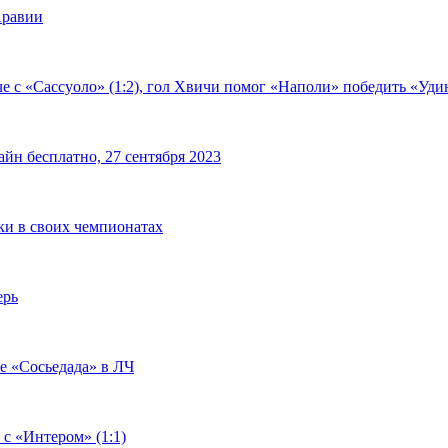
Аравии
е с «Сассуоло» (1:2), гол Хвичи помог «Наполи» победить «Удин
йн бесплатно, 27 сентября 2023
чки в своих чемпионатах
ерь
че «Сосьедада» в ЛЧ
 с «Интером» (1:1)