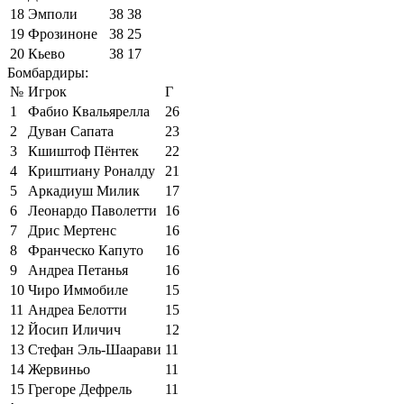
18
Эмполи
38
38
19
Фрозиноне
38
25
20
Кьево
38
17
Бомбардиры:
№
Игрок
Г
1
Фабио Квальярелла
26
2
Дуван Сапата
23
3
Кшиштоф Пёнтек
22
4
Криштиану Роналду
21
5
Аркадиуш Милик
17
6
Леонардо Паволетти
16
7
Дрис Мертенс
16
8
Франческо Капуто
16
9
Андреа Петанья
16
10
Чиро Иммобиле
15
11
Андреа Белотти
15
12
Йосип Иличич
12
13
Стефан Эль-Шаарави
11
14
Жервиньо
11
15
Грегоре Дефрель
11