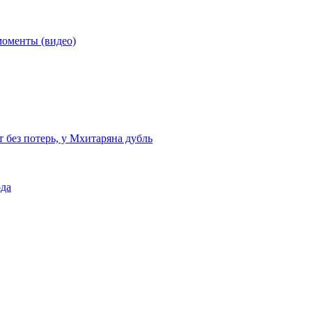
моменты (видео)
т без потерь, у Мхитаряна дубль
ода