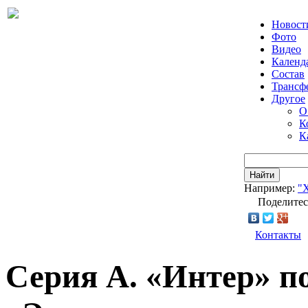
Новост
Фото
Видео
Календ
Состав
Трансф
Другое
О
К
К
Найти
Например:
"
Поделитес
Контакты
Серия А. «Интер» по