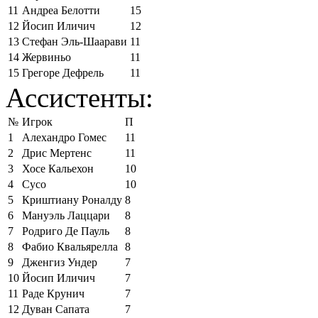
11
Андреа Белотти
15
12
Йосип Иличич
12
13
Стефан Эль-Шаарави
11
14
Жервиньо
11
15
Грегоре Дефрель
11
Ассистенты:
№
Игрок
П
1
Алехандро Гомес
11
2
Дрис Мертенс
11
3
Хосе Кальехон
10
4
Сусо
10
5
Криштиану Роналду
8
6
Мануэль Лаццари
8
7
Родриго Де Пауль
8
8
Фабио Квальярелла
8
9
Дженгиз Ундер
7
10
Йосип Иличич
7
11
Раде Крунич
7
12
Дуван Сапата
7