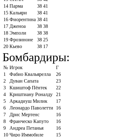
14
Парма
38
41
15
Кальяри
38
41
16
Фиорентина
38
41
17
Дженоа
38
38
18
Эмполи
38
38
19
Фрозиноне
38
25
20
Кьево
38
17
Бомбардиры:
№
Игрок
Г
1
Фабио Квальярелла
26
2
Дуван Сапата
23
3
Кшиштоф Пёнтек
22
4
Криштиану Роналду
21
5
Аркадиуш Милик
17
6
Леонардо Паволетти
16
7
Дрис Мертенс
16
8
Франческо Капуто
16
9
Андреа Петанья
16
10
Чиро Иммобиле
15