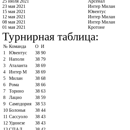
25 июля 2021
Арсенал
23 мая 2021
Интер Милан
15 мая 2021
Ювентус
12 мая 2021
Интер Милан
08 мая 2021
Интер Милан
01 мая 2021
Кротоне
Турнирная таблица:
№
Команда
О
И
1
Ювентус
38
90
2
Наполи
38
79
3
Аталанта
38
69
4
Интер М
38
69
5
Милан
38
68
6
Рома
38
66
7
Торино
38
63
8
Лацио
38
59
9
Сампдория
38
53
10
Болонья
38
44
11
Сассуоло
38
43
12
Удинезе
38
43
13
СПАЛ
38
42