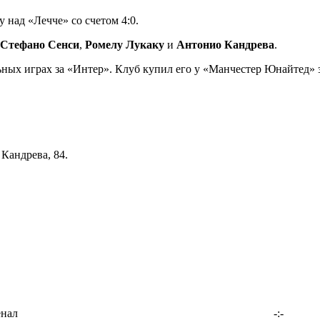
 над «Лечче» со счетом 4:0.
Стефано Сенси
,
Ромелу Лукаку
и
Антонио Кандрева
.
ьных играх за «Интер». Клуб купил его у «Манчестер Юнайтед» 
– Кандрева, 84.
енал
-:-