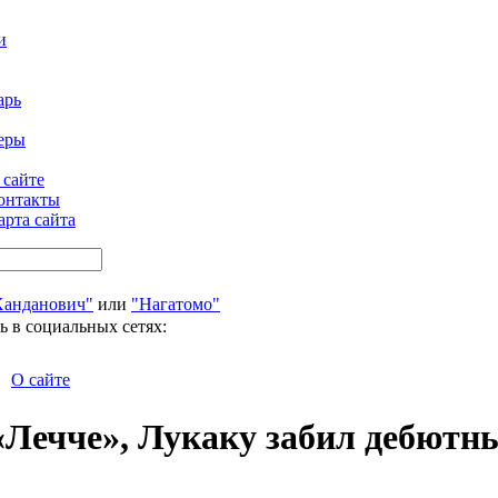
и
арь
еры
 сайте
онтакты
арта сайта
Ханданович"
или
"Нагатомо"
ь в социальных сетях:
О сайте
«Лечче», Лукаку забил дебютн