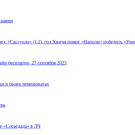
Аравии
е с «Сассуоло» (1:2), гол Хвичи помог «Наполи» победить «Удин
йн бесплатно, 27 сентября 2023
чки в своих чемпионатах
ерь
че «Сосьедада» в ЛЧ