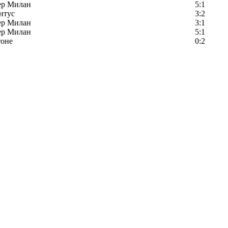
ер Милан
5:1
нтус
3:2
ер Милан
3:1
ер Милан
5:1
тоне
0:2