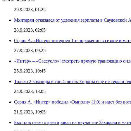
29.9.2023, 01:25
Мхитарян отказался от удвоения зарплаты в Саудовской 
28.9.2023, 02:05
Серия А. «Интер» потерпел 1-е поражение в сезоне в матч
27.9.2023, 09:25
«Интер» – «Сассуоло»: смотреть прямую трансляцию онла
25.9.2023, 10:45
Только 2 команды в топ-5 лигах Европы еще не теряли о
24.9.2023, 18:05
Серия А. «Интер» победил «Эмполи» (1:0) и идет без пот
21.9.2023, 10:05
Быстров резко отреагировал на неучастие Захаряна в мат