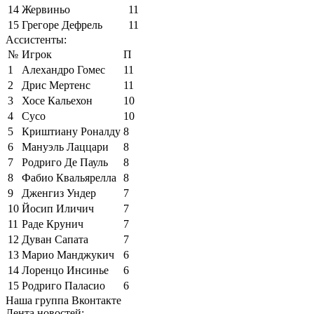
14
Жервиньо
11
15
Грегоре Дефрель
11
Ассистенты:
№
Игрок
П
1
Алехандро Гомес
11
2
Дрис Мертенс
11
3
Хосе Кальехон
10
4
Сусо
10
5
Криштиану Роналду
8
6
Мануэль Лаццари
8
7
Родриго Де Пауль
8
8
Фабио Квальярелла
8
9
Дженгиз Ундер
7
10
Йосип Иличич
7
11
Раде Крунич
7
12
Дуван Сапата
7
13
Марио Манджукич
6
14
Лоренцо Инсинье
6
15
Родриго Паласио
6
Наша группа Вконтакте
Лента новостей: