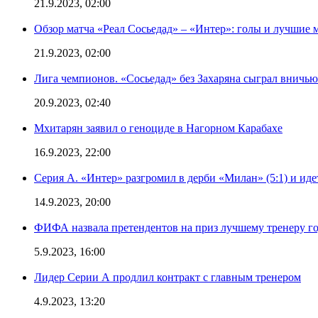
21.9.2023, 02:00
Обзор матча «Реал Сосьедад» – «Интер»: голы и лучшие 
21.9.2023, 02:00
Лига чемпионов. «Сосьедад» без Захаряна сыграл вничью
20.9.2023, 02:40
Мхитарян заявил о геноциде в Нагорном Карабахе
16.9.2023, 22:00
Серия А. «Интер» разгромил в дерби «Милан» (5:1) и иде
14.9.2023, 20:00
ФИФА назвала претендентов на приз лучшему тренеру г
5.9.2023, 16:00
Лидер Серии А продлил контракт с главным тренером
4.9.2023, 13:20