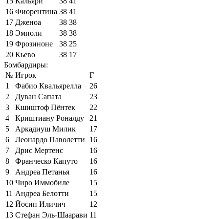
15
Кальяри
38
41
16
Фиорентина
38
41
17
Дженоа
38
38
18
Эмполи
38
38
19
Фрозиноне
38
25
20
Кьево
38
17
Бомбардиры:
№
Игрок
Г
1
Фабио Квальярелла
26
2
Дуван Сапата
23
3
Кшиштоф Пёнтек
22
4
Криштиану Роналду
21
5
Аркадиуш Милик
17
6
Леонардо Паволетти
16
7
Дрис Мертенс
16
8
Франческо Капуто
16
9
Андреа Петанья
16
10
Чиро Иммобиле
15
11
Андреа Белотти
15
12
Йосип Иличич
12
13
Стефан Эль-Шаарави
11