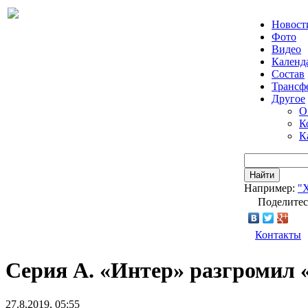
Новост
Фото
Видео
Календ
Состав
Трансф
Другое
О
К
К
Найти
Например:
"
Поделитес
Контакты
Серия А. «Интер» разгромил 
27.8.2019, 05:55