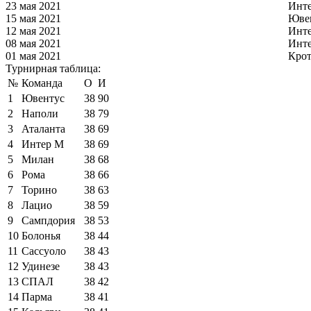
23 мая 2021
Инт
15 мая 2021
Юве
12 мая 2021
Инт
08 мая 2021
Инт
01 мая 2021
Кро
Турнирная таблица:
№
Команда
О
И
1
Ювентус
38
90
2
Наполи
38
79
3
Аталанта
38
69
4
Интер М
38
69
5
Милан
38
68
6
Рома
38
66
7
Торино
38
63
8
Лацио
38
59
9
Сампдория
38
53
10
Болонья
38
44
11
Сассуоло
38
43
12
Удинезе
38
43
13
СПАЛ
38
42
14
Парма
38
41