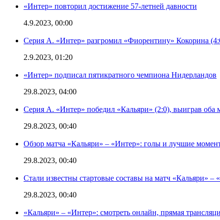
«Интер» повторил достижение 57-летней давности
4.9.2023, 00:00
Серия А. «Интер» разгромил «Фиорентину» Кокорина (4:
2.9.2023, 01:20
«Интер» подписал пятикратного чемпиона Нидерландов
29.8.2023, 04:00
Серия А. «Интер» победил «Кальяри» (2:0), выиграв оба 
29.8.2023, 00:40
Обзор матча «Кальяри» – «Интер»: голы и лучшие момен
29.8.2023, 00:40
Стали известны стартовые составы на матч «Кальяри» – «
29.8.2023, 00:40
«Кальяри» – «Интер»: смотреть онлайн, прямая трансляци