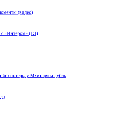
моменты (видео)
 с «Интером» (1:1)
т без потерь, у Мхитаряна дубль
ода