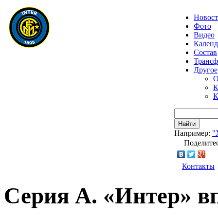
Новос
Фото
Видео
Календ
Состав
Транс
Другое
О
К
К
Найти
Например:
"
Поделитес
Контакты
Серия А. «Интер» вп