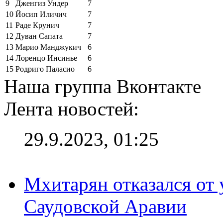
9
Дженгиз Ундер
7
10
Йосип Иличич
7
11
Раде Крунич
7
12
Дуван Сапата
7
13
Марио Манджукич
6
14
Лоренцо Инсинье
6
15
Родриго Паласио
6
Наша группа Вконтакте
Лента новостей:
29.9.2023, 01:25
Мхитарян отказался от 
Саудовской Аравии