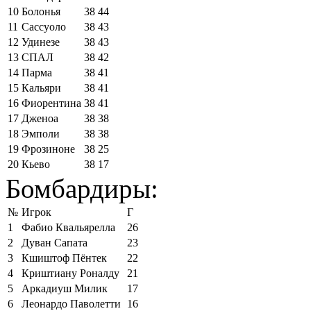
10
Болонья
38
44
11
Сассуоло
38
43
12
Удинезе
38
43
13
СПАЛ
38
42
14
Парма
38
41
15
Кальяри
38
41
16
Фиорентина
38
41
17
Дженоа
38
38
18
Эмполи
38
38
19
Фрозиноне
38
25
20
Кьево
38
17
Бомбардиры:
№
Игрок
Г
1
Фабио Квальярелла
26
2
Дуван Сапата
23
3
Кшиштоф Пёнтек
22
4
Криштиану Роналду
21
5
Аркадиуш Милик
17
6
Леонардо Паволетти
16