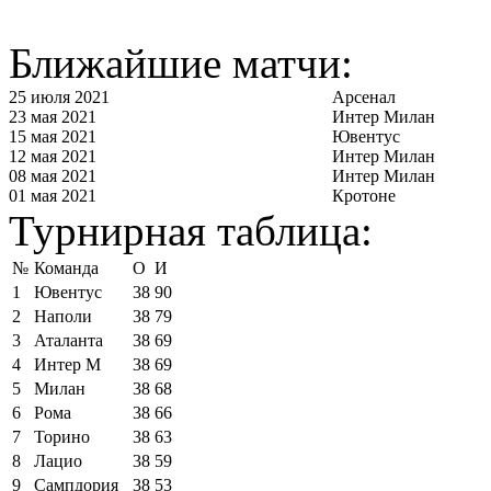
Ближайшие матчи:
25 июля 2021
Арсенал
23 мая 2021
Интер Милан
15 мая 2021
Ювентус
12 мая 2021
Интер Милан
08 мая 2021
Интер Милан
01 мая 2021
Кротоне
Турнирная таблица:
№
Команда
О
И
1
Ювентус
38
90
2
Наполи
38
79
3
Аталанта
38
69
4
Интер М
38
69
5
Милан
38
68
6
Рома
38
66
7
Торино
38
63
8
Лацио
38
59
9
Сампдория
38
53