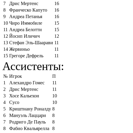
7
Дрис Мертенс
16
8
Франческо Капуто
16
9
Андреа Петанья
16
10
Чиро Иммобиле
15
11
Андреа Белотти
15
12
Йосип Иличич
12
13
Стефан Эль-Шаарави
11
14
Жервиньо
11
15
Грегоре Дефрель
11
Ассистенты:
№
Игрок
П
1
Алехандро Гомес
11
2
Дрис Мертенс
11
3
Хосе Кальехон
10
4
Сусо
10
5
Криштиану Роналду
8
6
Мануэль Лаццари
8
7
Родриго Де Пауль
8
8
Фабио Квальярелла
8