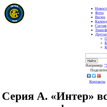
Новос
Фото
Видео
Календ
Состав
Транс
Другое
О
К
К
Найти
Например:
"
Поделитес
Контакты
Серия А. «Интер» в