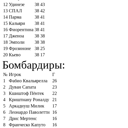
12
Удинезе
38
43
13
СПАЛ
38
42
14
Парма
38
41
15
Кальяри
38
41
16
Фиорентина
38
41
17
Дженоа
38
38
18
Эмполи
38
38
19
Фрозиноне
38
25
20
Кьево
38
17
Бомбардиры:
№
Игрок
Г
1
Фабио Квальярелла
26
2
Дуван Сапата
23
3
Кшиштоф Пёнтек
22
4
Криштиану Роналду
21
5
Аркадиуш Милик
17
6
Леонардо Паволетти
16
7
Дрис Мертенс
16
8
Франческо Капуто
16