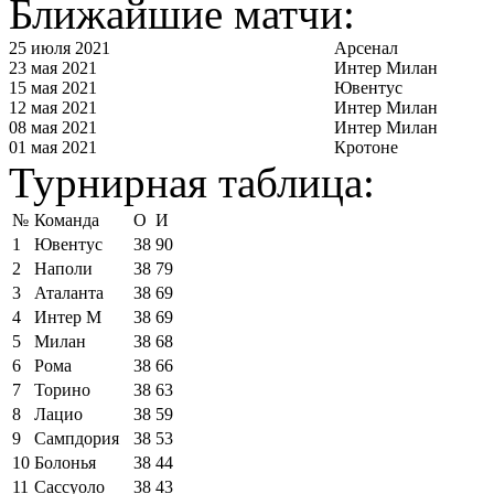
Ближайшие матчи:
25 июля 2021
Арсенал
23 мая 2021
Интер Милан
15 мая 2021
Ювентус
12 мая 2021
Интер Милан
08 мая 2021
Интер Милан
01 мая 2021
Кротоне
Турнирная таблица:
№
Команда
О
И
1
Ювентус
38
90
2
Наполи
38
79
3
Аталанта
38
69
4
Интер М
38
69
5
Милан
38
68
6
Рома
38
66
7
Торино
38
63
8
Лацио
38
59
9
Сампдория
38
53
10
Болонья
38
44
11
Сассуоло
38
43