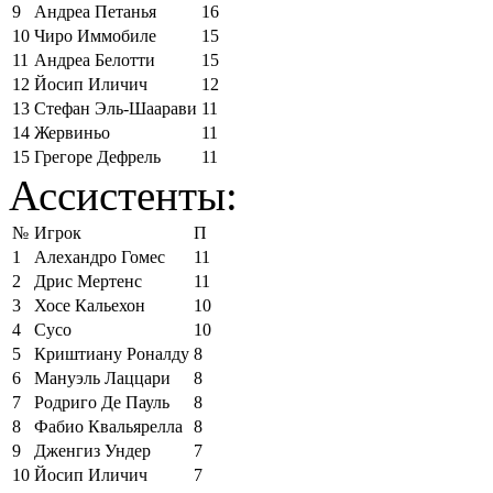
9
Андреа Петанья
16
10
Чиро Иммобиле
15
11
Андреа Белотти
15
12
Йосип Иличич
12
13
Стефан Эль-Шаарави
11
14
Жервиньо
11
15
Грегоре Дефрель
11
Ассистенты:
№
Игрок
П
1
Алехандро Гомес
11
2
Дрис Мертенс
11
3
Хосе Кальехон
10
4
Сусо
10
5
Криштиану Роналду
8
6
Мануэль Лаццари
8
7
Родриго Де Пауль
8
8
Фабио Квальярелла
8
9
Дженгиз Ундер
7
10
Йосип Иличич
7