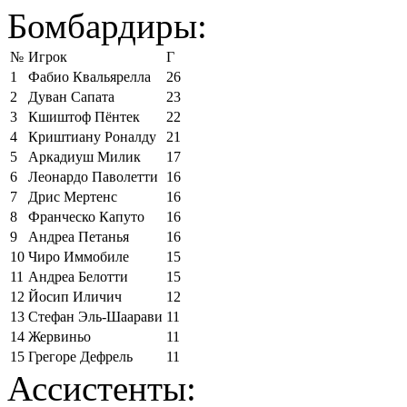
Бомбардиры:
№
Игрок
Г
1
Фабио Квальярелла
26
2
Дуван Сапата
23
3
Кшиштоф Пёнтек
22
4
Криштиану Роналду
21
5
Аркадиуш Милик
17
6
Леонардо Паволетти
16
7
Дрис Мертенс
16
8
Франческо Капуто
16
9
Андреа Петанья
16
10
Чиро Иммобиле
15
11
Андреа Белотти
15
12
Йосип Иличич
12
13
Стефан Эль-Шаарави
11
14
Жервиньо
11
15
Грегоре Дефрель
11
Ассистенты: