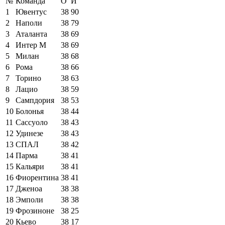
№
Команда
О
И
1
Ювентус
38
90
2
Наполи
38
79
3
Аталанта
38
69
4
Интер М
38
69
5
Милан
38
68
6
Рома
38
66
7
Торино
38
63
8
Лацио
38
59
9
Сампдория
38
53
10
Болонья
38
44
11
Сассуоло
38
43
12
Удинезе
38
43
13
СПАЛ
38
42
14
Парма
38
41
15
Кальяри
38
41
16
Фиорентина
38
41
17
Дженоа
38
38
18
Эмполи
38
38
19
Фрозиноне
38
25
20
Кьево
38
17