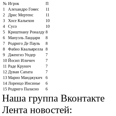
№
Игрок
П
1
Алехандро Гомес
11
2
Дрис Мертенс
11
3
Хосе Кальехон
10
4
Сусо
10
5
Криштиану Роналду
8
6
Мануэль Лаццари
8
7
Родриго Де Пауль
8
8
Фабио Квальярелла
8
9
Дженгиз Ундер
7
10
Йосип Иличич
7
11
Раде Крунич
7
12
Дуван Сапата
7
13
Марио Манджукич
6
14
Лоренцо Инсинье
6
15
Родриго Паласио
6
Наша группа Вконтакте
Лента новостей: