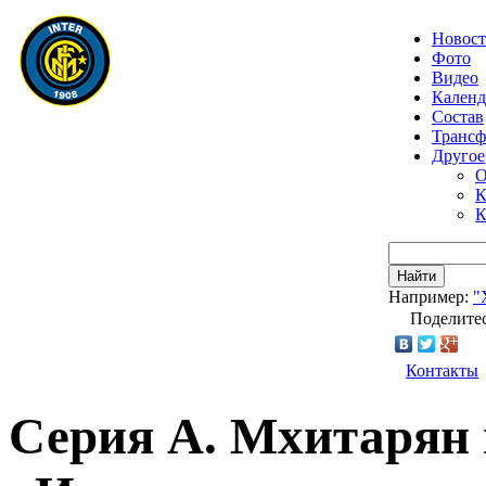
Новос
Фото
Видео
Календ
Состав
Транс
Другое
О
К
К
Найти
Например:
"
Поделитес
Контакты
Серия А. Мхитарян 