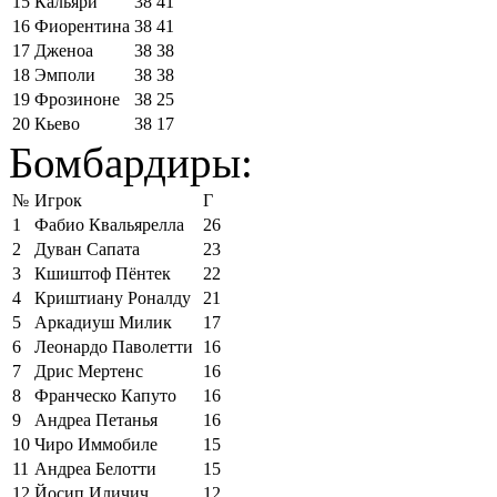
15
Кальяри
38
41
16
Фиорентина
38
41
17
Дженоа
38
38
18
Эмполи
38
38
19
Фрозиноне
38
25
20
Кьево
38
17
Бомбардиры:
№
Игрок
Г
1
Фабио Квальярелла
26
2
Дуван Сапата
23
3
Кшиштоф Пёнтек
22
4
Криштиану Роналду
21
5
Аркадиуш Милик
17
6
Леонардо Паволетти
16
7
Дрис Мертенс
16
8
Франческо Капуто
16
9
Андреа Петанья
16
10
Чиро Иммобиле
15
11
Андреа Белотти
15
12
Йосип Иличич
12