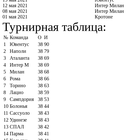
12 мая 2021
Интер Милан
08 мая 2021
Интер Милан
01 мая 2021
Кротоне
Турнирная таблица:
№
Команда
О
И
1
Ювентус
38
90
2
Наполи
38
79
3
Аталанта
38
69
4
Интер М
38
69
5
Милан
38
68
6
Рома
38
66
7
Торино
38
63
8
Лацио
38
59
9
Сампдория
38
53
10
Болонья
38
44
11
Сассуоло
38
43
12
Удинезе
38
43
13
СПАЛ
38
42
14
Парма
38
41