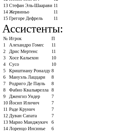
13
Стефан Эль-Шаарави
11
14
Жервиньо
11
15
Грегоре Дефрель
11
Ассистенты:
№
Игрок
П
1
Алехандро Гомес
11
2
Дрис Мертенс
11
3
Хосе Кальехон
10
4
Сусо
10
5
Криштиану Роналду
8
6
Мануэль Лаццари
8
7
Родриго Де Пауль
8
8
Фабио Квальярелла
8
9
Дженгиз Ундер
7
10
Йосип Иличич
7
11
Раде Крунич
7
12
Дуван Сапата
7
13
Марио Манджукич
6
14
Лоренцо Инсинье
6