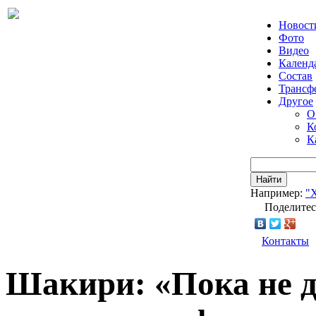
Новост
Фото
Видео
Календ
Состав
Трансф
Другое
О
К
К
Найти
Например:
"
Поделитес
Контакты
Шакири: «Пока не д