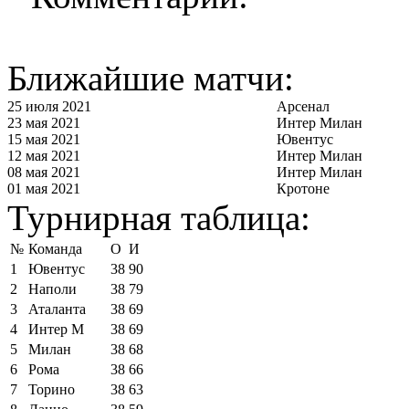
Ближайшие матчи:
25 июля 2021
Арсенал
23 мая 2021
Интер Милан
15 мая 2021
Ювентус
12 мая 2021
Интер Милан
08 мая 2021
Интер Милан
01 мая 2021
Кротоне
Турнирная таблица:
№
Команда
О
И
1
Ювентус
38
90
2
Наполи
38
79
3
Аталанта
38
69
4
Интер М
38
69
5
Милан
38
68
6
Рома
38
66
7
Торино
38
63