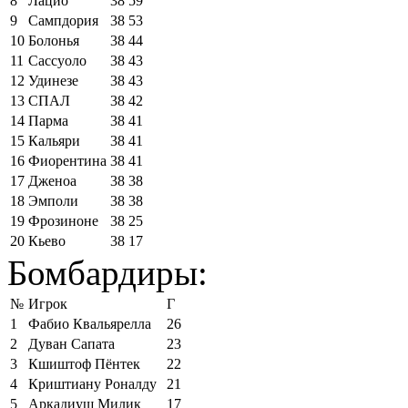
8
Лацио
38
59
9
Сампдория
38
53
10
Болонья
38
44
11
Сассуоло
38
43
12
Удинезе
38
43
13
СПАЛ
38
42
14
Парма
38
41
15
Кальяри
38
41
16
Фиорентина
38
41
17
Дженоа
38
38
18
Эмполи
38
38
19
Фрозиноне
38
25
20
Кьево
38
17
Бомбардиры:
№
Игрок
Г
1
Фабио Квальярелла
26
2
Дуван Сапата
23
3
Кшиштоф Пёнтек
22
4
Криштиану Роналду
21
5
Аркадиуш Милик
17