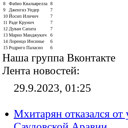
8
Фабио Квальярелла
8
9
Дженгиз Ундер
7
10
Йосип Иличич
7
11
Раде Крунич
7
12
Дуван Сапата
7
13
Марио Манджукич
6
14
Лоренцо Инсинье
6
15
Родриго Паласио
6
Наша группа Вконтакте
Лента новостей:
29.9.2023, 01:25
Мхитарян отказался от 
Саудовской Аравии