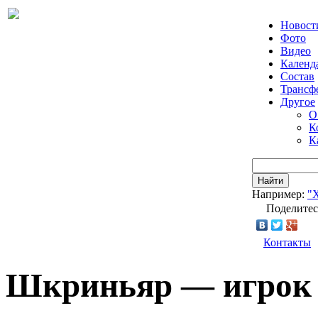
Новост
Фото
Видео
Календ
Состав
Трансф
Другое
О
К
К
Найти
Например:
"
Поделитес
Контакты
Шкриньяр — игрок