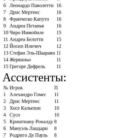
6
Леонардо Паволетти
16
7
Дрис Мертенс
16
8
Франческо Капуто
16
9
Андреа Петанья
16
10
Чиро Иммобиле
15
11
Андреа Белотти
15
12
Йосип Иличич
12
13
Стефан Эль-Шаарави
11
14
Жервиньо
11
15
Грегоре Дефрель
11
Ассистенты:
№
Игрок
П
1
Алехандро Гомес
11
2
Дрис Мертенс
11
3
Хосе Кальехон
10
4
Сусо
10
5
Криштиану Роналду
8
6
Мануэль Лаццари
8
7
Родриго Де Пауль
8