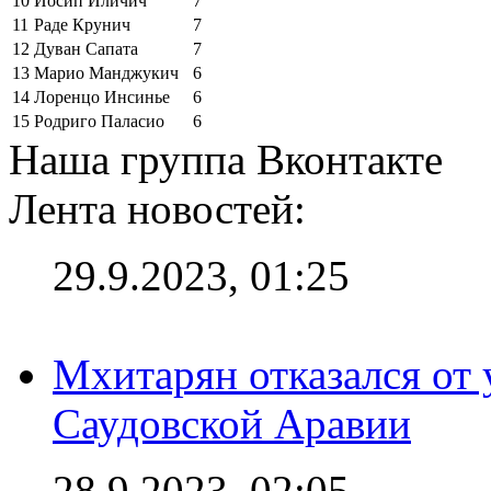
10
Йосип Иличич
7
11
Раде Крунич
7
12
Дуван Сапата
7
13
Марио Манджукич
6
14
Лоренцо Инсинье
6
15
Родриго Паласио
6
Наша группа Вконтакте
Лента новостей:
29.9.2023, 01:25
Мхитарян отказался от 
Саудовской Аравии
28.9.2023, 02:05