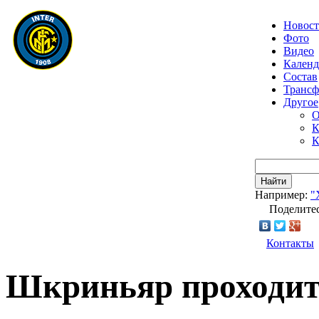
Новос
Фото
Видео
Календ
Состав
Транс
Другое
О
К
К
Найти
Например:
"
Поделитес
Контакты
Шкриньяр проходит