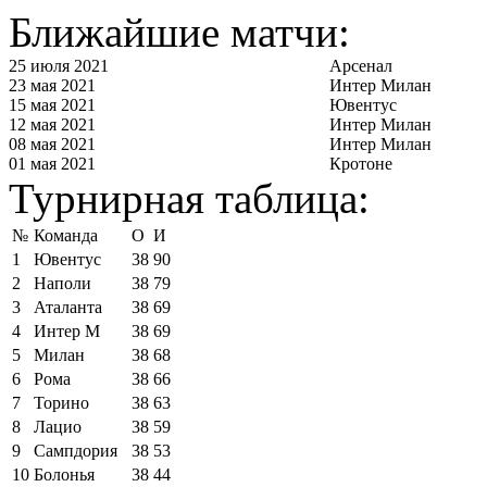
Ближайшие матчи:
25 июля 2021
Арсенал
23 мая 2021
Интер Милан
15 мая 2021
Ювентус
12 мая 2021
Интер Милан
08 мая 2021
Интер Милан
01 мая 2021
Кротоне
Турнирная таблица:
№
Команда
О
И
1
Ювентус
38
90
2
Наполи
38
79
3
Аталанта
38
69
4
Интер М
38
69
5
Милан
38
68
6
Рома
38
66
7
Торино
38
63
8
Лацио
38
59
9
Сампдория
38
53
10
Болонья
38
44