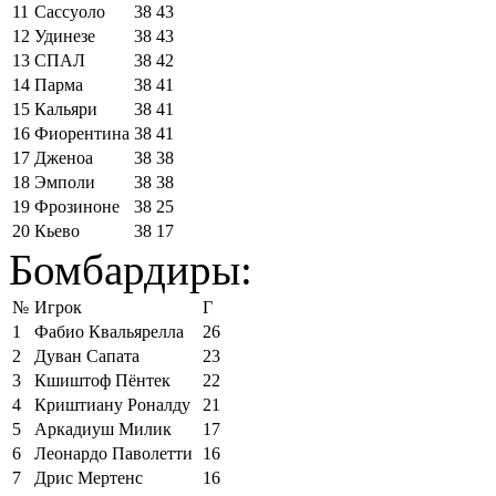
11
Сассуоло
38
43
12
Удинезе
38
43
13
СПАЛ
38
42
14
Парма
38
41
15
Кальяри
38
41
16
Фиорентина
38
41
17
Дженоа
38
38
18
Эмполи
38
38
19
Фрозиноне
38
25
20
Кьево
38
17
Бомбардиры:
№
Игрок
Г
1
Фабио Квальярелла
26
2
Дуван Сапата
23
3
Кшиштоф Пёнтек
22
4
Криштиану Роналду
21
5
Аркадиуш Милик
17
6
Леонардо Паволетти
16
7
Дрис Мертенс
16