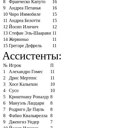
8
Франческо Капуто
16
9
Андреа Петанья
16
10
Чиро Иммобиле
15
11
Андреа Белотти
15
12
Йосип Иличич
12
13
Стефан Эль-Шаарави
11
14
Жервиньо
11
15
Грегоре Дефрель
11
Ассистенты:
№
Игрок
П
1
Алехандро Гомес
11
2
Дрис Мертенс
11
3
Хосе Кальехон
10
4
Сусо
10
5
Криштиану Роналду
8
6
Мануэль Лаццари
8
7
Родриго Де Пауль
8
8
Фабио Квальярелла
8
9
Дженгиз Ундер
7