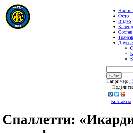
Новос
Фото
Видео
Календ
Состав
Транс
Другое
О
К
К
Найти
Например:
"
Поделитес
Контакты
Спаллетти: «Икарди