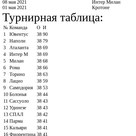
08 мая 2021
Интер Милан
01 мая 2021
Кротоне
Турнирная таблица:
№
Команда
О
И
1
Ювентус
38
90
2
Наполи
38
79
3
Аталанта
38
69
4
Интер М
38
69
5
Милан
38
68
6
Рома
38
66
7
Торино
38
63
8
Лацио
38
59
9
Сампдория
38
53
10
Болонья
38
44
11
Сассуоло
38
43
12
Удинезе
38
43
13
СПАЛ
38
42
14
Парма
38
41
15
Кальяри
38
41
16
Фиорентина
38
41