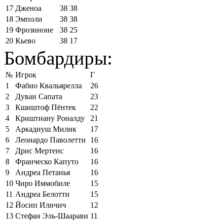
17
Дженоа
38
38
18
Эмполи
38
38
19
Фрозиноне
38
25
20
Кьево
38
17
Бомбардиры:
№
Игрок
Г
1
Фабио Квальярелла
26
2
Дуван Сапата
23
3
Кшиштоф Пёнтек
22
4
Криштиану Роналду
21
5
Аркадиуш Милик
17
6
Леонардо Паволетти
16
7
Дрис Мертенс
16
8
Франческо Капуто
16
9
Андреа Петанья
16
10
Чиро Иммобиле
15
11
Андреа Белотти
15
12
Йосип Иличич
12
13
Стефан Эль-Шаарави
11