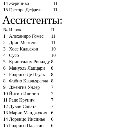
14
Жервиньо
11
15
Грегоре Дефрель
11
Ассистенты:
№
Игрок
П
1
Алехандро Гомес
11
2
Дрис Мертенс
11
3
Хосе Кальехон
10
4
Сусо
10
5
Криштиану Роналду
8
6
Мануэль Лаццари
8
7
Родриго Де Пауль
8
8
Фабио Квальярелла
8
9
Дженгиз Ундер
7
10
Йосип Иличич
7
11
Раде Крунич
7
12
Дуван Сапата
7
13
Марио Манджукич
6
14
Лоренцо Инсинье
6
15
Родриго Паласио
6