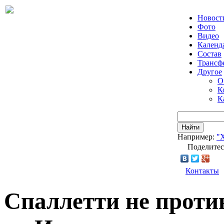
Новост
Фото
Видео
Календ
Состав
Трансф
Другое
О
К
К
Найти
Например:
"
Поделитес
Контакты
Спаллетти не проти