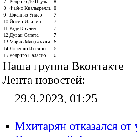
7
Родриго Де Пауль
8
8
Фабио Квальярелла
8
9
Дженгиз Ундер
7
10
Йосип Иличич
7
11
Раде Крунич
7
12
Дуван Сапата
7
13
Марио Манджукич
6
14
Лоренцо Инсинье
6
15
Родриго Паласио
6
Наша группа Вконтакте
Лента новостей:
29.9.2023, 01:25
Мхитарян отказался от 