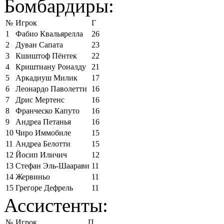
Бомбардиры:
№
Игрок
Г
1
Фабио Квальярелла
26
2
Дуван Сапата
23
3
Кшиштоф Пёнтек
22
4
Криштиану Роналду
21
5
Аркадиуш Милик
17
6
Леонардо Паволетти
16
7
Дрис Мертенс
16
8
Франческо Капуто
16
9
Андреа Петанья
16
10
Чиро Иммобиле
15
11
Андреа Белотти
15
12
Йосип Иличич
12
13
Стефан Эль-Шаарави
11
14
Жервиньо
11
15
Грегоре Дефрель
11
Ассистенты:
№
Игрок
П