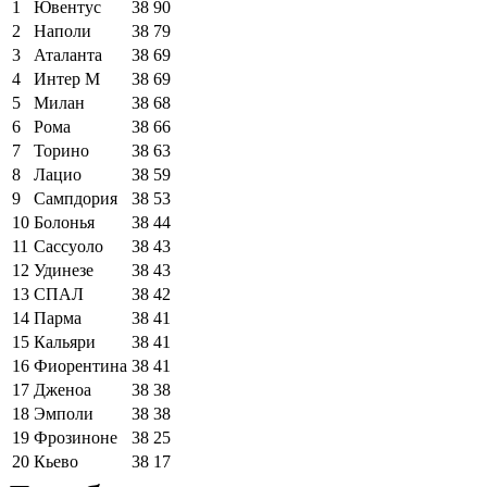
1
Ювентус
38
90
2
Наполи
38
79
3
Аталанта
38
69
4
Интер М
38
69
5
Милан
38
68
6
Рома
38
66
7
Торино
38
63
8
Лацио
38
59
9
Сампдория
38
53
10
Болонья
38
44
11
Сассуоло
38
43
12
Удинезе
38
43
13
СПАЛ
38
42
14
Парма
38
41
15
Кальяри
38
41
16
Фиорентина
38
41
17
Дженоа
38
38
18
Эмполи
38
38
19
Фрозиноне
38
25
20
Кьево
38
17