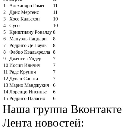
1
Алехандро Гомес
11
2
Дрис Мертенс
11
3
Хосе Кальехон
10
4
Сусо
10
5
Криштиану Роналду
8
6
Мануэль Лаццари
8
7
Родриго Де Пауль
8
8
Фабио Квальярелла
8
9
Дженгиз Ундер
7
10
Йосип Иличич
7
11
Раде Крунич
7
12
Дуван Сапата
7
13
Марио Манджукич
6
14
Лоренцо Инсинье
6
15
Родриго Паласио
6
Наша группа Вконтакте
Лента новостей: