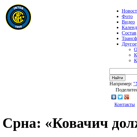
Новос
Фото
Видео
Календ
Состав
Транс
Другое
О
К
К
Найти
Например:
"
Поделитес
Контакты
Срна: «Ковачич дол