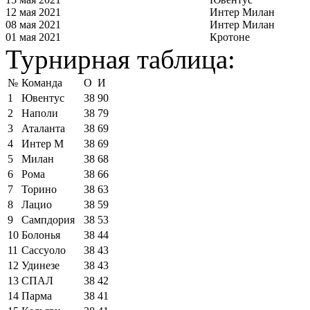
12 мая 2021
Интер Милан
08 мая 2021
Интер Милан
01 мая 2021
Кротоне
Турнирная таблица:
№
Команда
О
И
1
Ювентус
38
90
2
Наполи
38
79
3
Аталанта
38
69
4
Интер М
38
69
5
Милан
38
68
6
Рома
38
66
7
Торино
38
63
8
Лацио
38
59
9
Сампдория
38
53
10
Болонья
38
44
11
Сассуоло
38
43
12
Удинезе
38
43
13
СПАЛ
38
42
14
Парма
38
41