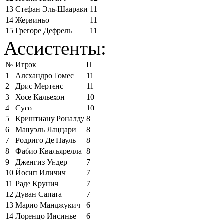
13
Стефан Эль-Шаарави
11
14
Жервиньо
11
15
Грегоре Дефрель
11
Ассистенты:
№
Игрок
П
1
Алехандро Гомес
11
2
Дрис Мертенс
11
3
Хосе Кальехон
10
4
Сусо
10
5
Криштиану Роналду
8
6
Мануэль Лаццари
8
7
Родриго Де Пауль
8
8
Фабио Квальярелла
8
9
Дженгиз Ундер
7
10
Йосип Иличич
7
11
Раде Крунич
7
12
Дуван Сапата
7
13
Марио Манджукич
6
14
Лоренцо Инсинье
6