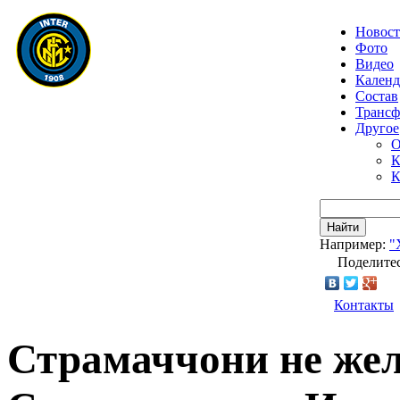
Новос
Фото
Видео
Календ
Состав
Транс
Другое
О
К
К
Найти
Например:
"
Поделитес
Контакты
Страмаччони не жел