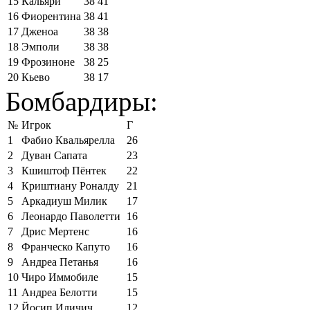
15
Кальяри
38
41
16
Фиорентина
38
41
17
Дженоа
38
38
18
Эмполи
38
38
19
Фрозиноне
38
25
20
Кьево
38
17
Бомбардиры:
№
Игрок
Г
1
Фабио Квальярелла
26
2
Дуван Сапата
23
3
Кшиштоф Пёнтек
22
4
Криштиану Роналду
21
5
Аркадиуш Милик
17
6
Леонардо Паволетти
16
7
Дрис Мертенс
16
8
Франческо Капуто
16
9
Андреа Петанья
16
10
Чиро Иммобиле
15
11
Андреа Белотти
15
12
Йосип Иличич
12