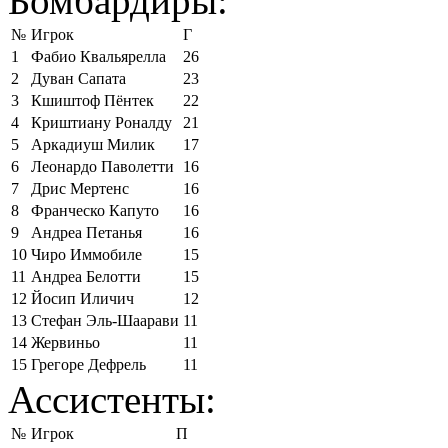
Бомбардиры:
№
Игрок
Г
1
Фабио Квальярелла
26
2
Дуван Сапата
23
3
Кшиштоф Пёнтек
22
4
Криштиану Роналду
21
5
Аркадиуш Милик
17
6
Леонардо Паволетти
16
7
Дрис Мертенс
16
8
Франческо Капуто
16
9
Андреа Петанья
16
10
Чиро Иммобиле
15
11
Андреа Белотти
15
12
Йосип Иличич
12
13
Стефан Эль-Шаарави
11
14
Жервиньо
11
15
Грегоре Дефрель
11
Ассистенты:
№
Игрок
П