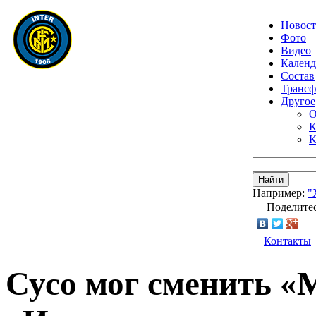
Новос
Фото
Видео
Календ
Состав
Транс
Другое
О
К
К
Найти
Например:
"
Поделитес
Контакты
Сусо мог сменить «