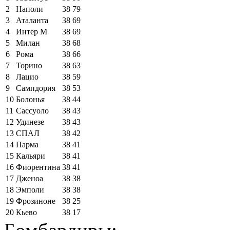
2
Наполи
38
79
3
Аталанта
38
69
4
Интер М
38
69
5
Милан
38
68
6
Рома
38
66
7
Торино
38
63
8
Лацио
38
59
9
Сампдория
38
53
10
Болонья
38
44
11
Сассуоло
38
43
12
Удинезе
38
43
13
СПАЛ
38
42
14
Парма
38
41
15
Кальяри
38
41
16
Фиорентина
38
41
17
Дженоа
38
38
18
Эмполи
38
38
19
Фрозиноне
38
25
20
Кьево
38
17