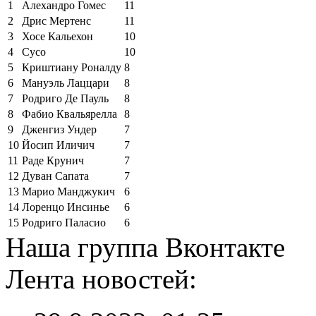
1
Алехандро Гомес
11
2
Дрис Мертенс
11
3
Хосе Кальехон
10
4
Сусо
10
5
Криштиану Роналду
8
6
Мануэль Лаццари
8
7
Родриго Де Пауль
8
8
Фабио Квальярелла
8
9
Дженгиз Ундер
7
10
Йосип Иличич
7
11
Раде Крунич
7
12
Дуван Сапата
7
13
Марио Манджукич
6
14
Лоренцо Инсинье
6
15
Родриго Паласио
6
Наша группа Вконтакте
Лента новостей: