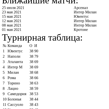
Ближайшие матчи:
25 июля 2021
Арсенал
23 мая 2021
Интер Милан
15 мая 2021
Ювентус
12 мая 2021
Интер Милан
08 мая 2021
Интер Милан
01 мая 2021
Кротоне
Турнирная таблица:
№
Команда
О
И
1
Ювентус
38
90
2
Наполи
38
79
3
Аталанта
38
69
4
Интер М
38
69
5
Милан
38
68
6
Рома
38
66
7
Торино
38
63
8
Лацио
38
59
9
Сампдория
38
53
10
Болонья
38
44
11
Сассуоло
38
43