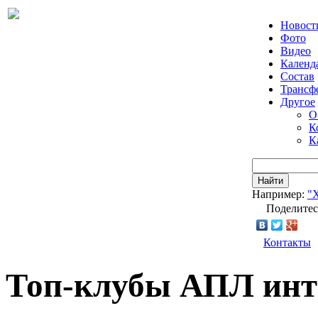
Новост
Фото
Видео
Календ
Состав
Трансф
Другое
О
К
К
Найти
Например:
"
Поделитес
Контакты
Топ-клубы АПЛ инт