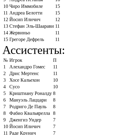
10
Чиро Иммобиле
15
11
Андреа Белотти
15
12
Йосип Иличич
12
13
Стефан Эль-Шаарави
11
14
Жервиньо
11
15
Грегоре Дефрель
11
Ассистенты:
№
Игрок
П
1
Алехандро Гомес
11
2
Дрис Мертенс
11
3
Хосе Кальехон
10
4
Сусо
10
5
Криштиану Роналду
8
6
Мануэль Лаццари
8
7
Родриго Де Пауль
8
8
Фабио Квальярелла
8
9
Дженгиз Ундер
7
10
Йосип Иличич
7
11
Раде Крунич
7