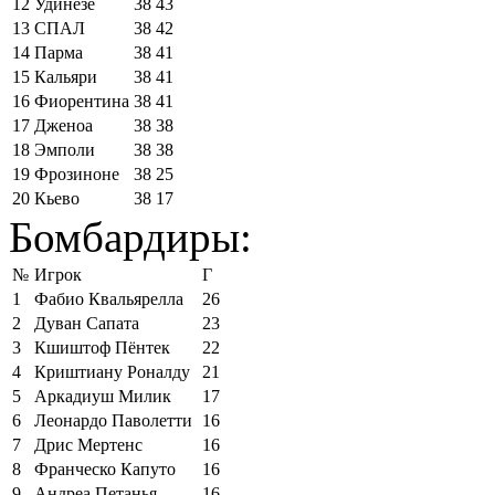
12
Удинезе
38
43
13
СПАЛ
38
42
14
Парма
38
41
15
Кальяри
38
41
16
Фиорентина
38
41
17
Дженоа
38
38
18
Эмполи
38
38
19
Фрозиноне
38
25
20
Кьево
38
17
Бомбардиры:
№
Игрок
Г
1
Фабио Квальярелла
26
2
Дуван Сапата
23
3
Кшиштоф Пёнтек
22
4
Криштиану Роналду
21
5
Аркадиуш Милик
17
6
Леонардо Паволетти
16
7
Дрис Мертенс
16
8
Франческо Капуто
16
9
Андреа Петанья
16