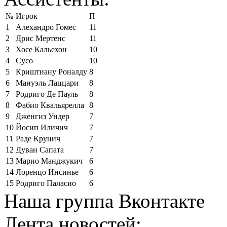
№
Игрок
П
1
Алехандро Гомес
11
2
Дрис Мертенс
11
3
Хосе Кальехон
10
4
Сусо
10
5
Криштиану Роналду
8
6
Мануэль Лаццари
8
7
Родриго Де Пауль
8
8
Фабио Квальярелла
8
9
Дженгиз Ундер
7
10
Йосип Иличич
7
11
Раде Крунич
7
12
Дуван Сапата
7
13
Марио Манджукич
6
14
Лоренцо Инсинье
6
15
Родриго Паласио
6
Наша группа Вконтакте
Лента новостей: