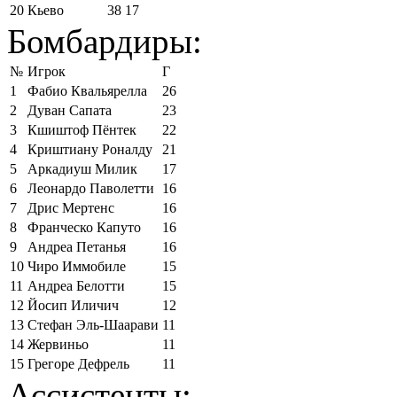
20
Кьево
38
17
Бомбардиры:
№
Игрок
Г
1
Фабио Квальярелла
26
2
Дуван Сапата
23
3
Кшиштоф Пёнтек
22
4
Криштиану Роналду
21
5
Аркадиуш Милик
17
6
Леонардо Паволетти
16
7
Дрис Мертенс
16
8
Франческо Капуто
16
9
Андреа Петанья
16
10
Чиро Иммобиле
15
11
Андреа Белотти
15
12
Йосип Иличич
12
13
Стефан Эль-Шаарави
11
14
Жервиньо
11
15
Грегоре Дефрель
11
Ассистенты: