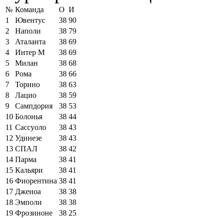
№
Команда
О
И
1
Ювентус
38
90
2
Наполи
38
79
3
Аталанта
38
69
4
Интер М
38
69
5
Милан
38
68
6
Рома
38
66
7
Торино
38
63
8
Лацио
38
59
9
Сампдория
38
53
10
Болонья
38
44
11
Сассуоло
38
43
12
Удинезе
38
43
13
СПАЛ
38
42
14
Парма
38
41
15
Кальяри
38
41
16
Фиорентина
38
41
17
Дженоа
38
38
18
Эмполи
38
38
19
Фрозиноне
38
25