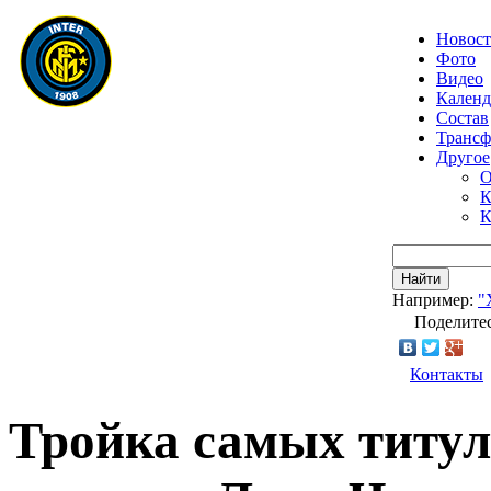
Новос
Фото
Видео
Календ
Состав
Транс
Другое
О
К
К
Найти
Например:
"
Поделитес
Контакты
Тройка самых титу