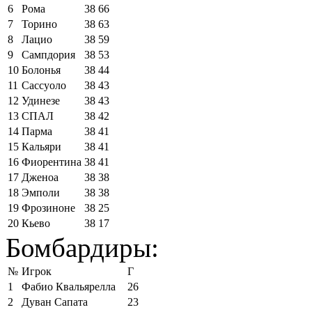
6
Рома
38
66
7
Торино
38
63
8
Лацио
38
59
9
Сампдория
38
53
10
Болонья
38
44
11
Сассуоло
38
43
12
Удинезе
38
43
13
СПАЛ
38
42
14
Парма
38
41
15
Кальяри
38
41
16
Фиорентина
38
41
17
Дженоа
38
38
18
Эмполи
38
38
19
Фрозиноне
38
25
20
Кьево
38
17
Бомбардиры:
№
Игрок
Г
1
Фабио Квальярелла
26
2
Дуван Сапата
23