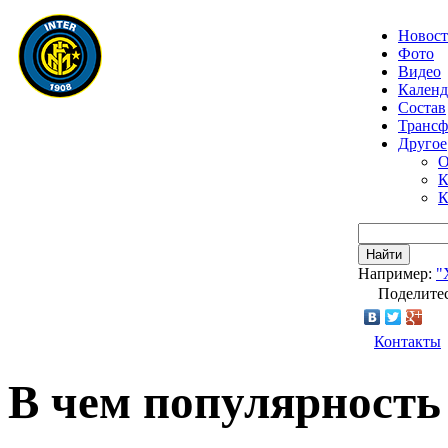
Новос
Фото
Видео
Календ
Состав
Транс
Другое
О
К
К
Найти
Например:
"
Поделитес
Контакты
В чем популярност