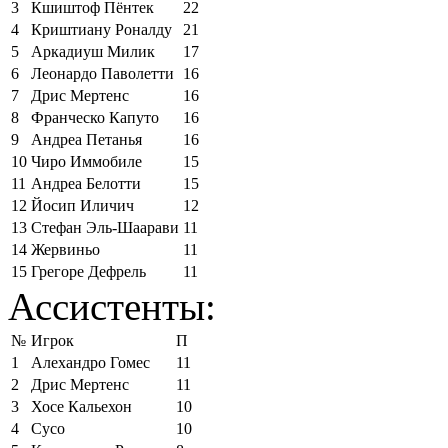
3
Кшиштоф Пёнтек
22
4
Криштиану Роналду
21
5
Аркадиуш Милик
17
6
Леонардо Паволетти
16
7
Дрис Мертенс
16
8
Франческо Капуто
16
9
Андреа Петанья
16
10
Чиро Иммобиле
15
11
Андреа Белотти
15
12
Йосип Иличич
12
13
Стефан Эль-Шаарави
11
14
Жервиньо
11
15
Грегоре Дефрель
11
Ассистенты:
№
Игрок
П
1
Алехандро Гомес
11
2
Дрис Мертенс
11
3
Хосе Кальехон
10
4
Сусо
10