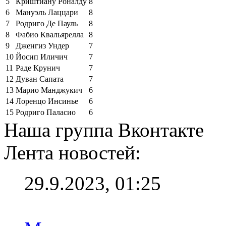
5
Криштиану Роналду
8
6
Мануэль Лаццари
8
7
Родриго Де Пауль
8
8
Фабио Квальярелла
8
9
Дженгиз Ундер
7
10
Йосип Иличич
7
11
Раде Крунич
7
12
Дуван Сапата
7
13
Марио Манджукич
6
14
Лоренцо Инсинье
6
15
Родриго Паласио
6
Наша группа Вконтакте
Лента новостей:
29.9.2023, 01:25