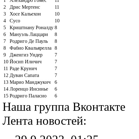
1
Алехандро Гомес
11
2
Дрис Мертенс
11
3
Хосе Кальехон
10
4
Сусо
10
5
Криштиану Роналду
8
6
Мануэль Лаццари
8
7
Родриго Де Пауль
8
8
Фабио Квальярелла
8
9
Дженгиз Ундер
7
10
Йосип Иличич
7
11
Раде Крунич
7
12
Дуван Сапата
7
13
Марио Манджукич
6
14
Лоренцо Инсинье
6
15
Родриго Паласио
6
Наша группа Вконтакте
Лента новостей: