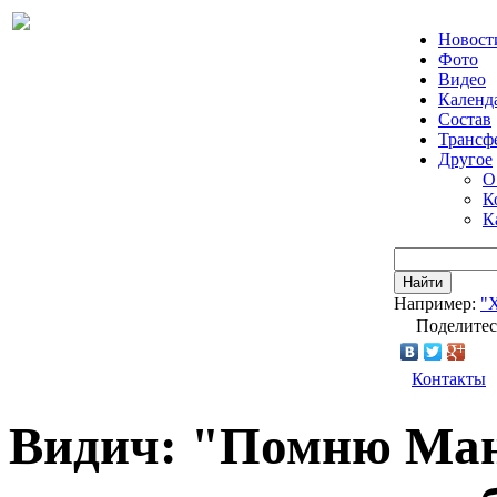
Новост
Фото
Видео
Календ
Состав
Трансф
Другое
О
К
К
Найти
Например:
"
Поделитес
Контакты
Видич: "Помню Ман