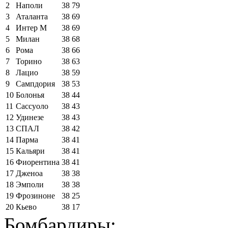
2
Наполи
38
79
3
Аталанта
38
69
4
Интер М
38
69
5
Милан
38
68
6
Рома
38
66
7
Торино
38
63
8
Лацио
38
59
9
Сампдория
38
53
10
Болонья
38
44
11
Сассуоло
38
43
12
Удинезе
38
43
13
СПАЛ
38
42
14
Парма
38
41
15
Кальяри
38
41
16
Фиорентина
38
41
17
Дженоа
38
38
18
Эмполи
38
38
19
Фрозиноне
38
25
20
Кьево
38
17
Бомбардиры: