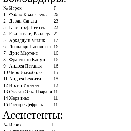
№
Игрок
Г
1
Фабио Квальярелла
26
2
Дуван Сапата
23
3
Кшиштоф Пёнтек
22
4
Криштиану Роналду
21
5
Аркадиуш Милик
17
6
Леонардо Паволетти
16
7
Дрис Мертенс
16
8
Франческо Капуто
16
9
Андреа Петанья
16
10
Чиро Иммобиле
15
11
Андреа Белотти
15
12
Йосип Иличич
12
13
Стефан Эль-Шаарави
11
14
Жервиньо
11
15
Грегоре Дефрель
11
Ассистенты:
№
Игрок
П