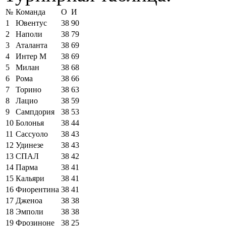
№
Команда
О
И
1
Ювентус
38
90
2
Наполи
38
79
3
Аталанта
38
69
4
Интер М
38
69
5
Милан
38
68
6
Рома
38
66
7
Торино
38
63
8
Лацио
38
59
9
Сампдория
38
53
10
Болонья
38
44
11
Сассуоло
38
43
12
Удинезе
38
43
13
СПАЛ
38
42
14
Парма
38
41
15
Кальяри
38
41
16
Фиорентина
38
41
17
Дженоа
38
38
18
Эмполи
38
38
19
Фрозиноне
38
25