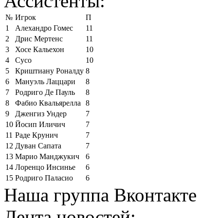
Ассистенты:
№
Игрок
П
1
Алехандро Гомес
11
2
Дрис Мертенс
11
3
Хосе Кальехон
10
4
Сусо
10
5
Криштиану Роналду
8
6
Мануэль Лаццари
8
7
Родриго Де Пауль
8
8
Фабио Квальярелла
8
9
Дженгиз Ундер
7
10
Йосип Иличич
7
11
Раде Крунич
7
12
Дуван Сапата
7
13
Марио Манджукич
6
14
Лоренцо Инсинье
6
15
Родриго Паласио
6
Наша группа Вконтакте
Лента новостей: