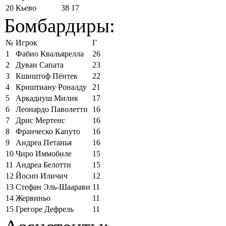
20
Кьево
38
17
Бомбардиры:
№
Игрок
Г
1
Фабио Квальярелла
26
2
Дуван Сапата
23
3
Кшиштоф Пёнтек
22
4
Криштиану Роналду
21
5
Аркадиуш Милик
17
6
Леонардо Паволетти
16
7
Дрис Мертенс
16
8
Франческо Капуто
16
9
Андреа Петанья
16
10
Чиро Иммобиле
15
11
Андреа Белотти
15
12
Йосип Иличич
12
13
Стефан Эль-Шаарави
11
14
Жервиньо
11
15
Грегоре Дефрель
11