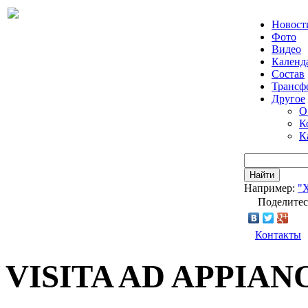
Новост
Фото
Видео
Календ
Состав
Трансф
Другое
О
К
К
Найти
Например:
"
Поделитес
Контакты
VISITA AD APPIAN