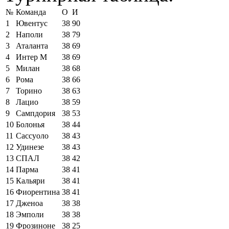
№
Команда
О
И
1
Ювентус
38
90
2
Наполи
38
79
3
Аталанта
38
69
4
Интер М
38
69
5
Милан
38
68
6
Рома
38
66
7
Торино
38
63
8
Лацио
38
59
9
Сампдория
38
53
10
Болонья
38
44
11
Сассуоло
38
43
12
Удинезе
38
43
13
СПАЛ
38
42
14
Парма
38
41
15
Кальяри
38
41
16
Фиорентина
38
41
17
Дженоа
38
38
18
Эмполи
38
38
19
Фрозиноне
38
25