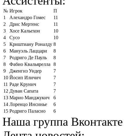
Ассистенты:
№
Игрок
П
1
Алехандро Гомес
11
2
Дрис Мертенс
11
3
Хосе Кальехон
10
4
Сусо
10
5
Криштиану Роналду
8
6
Мануэль Лаццари
8
7
Родриго Де Пауль
8
8
Фабио Квальярелла
8
9
Дженгиз Ундер
7
10
Йосип Иличич
7
11
Раде Крунич
7
12
Дуван Сапата
7
13
Марио Манджукич
6
14
Лоренцо Инсинье
6
15
Родриго Паласио
6
Наша группа Вконтакте
Лента новостей: