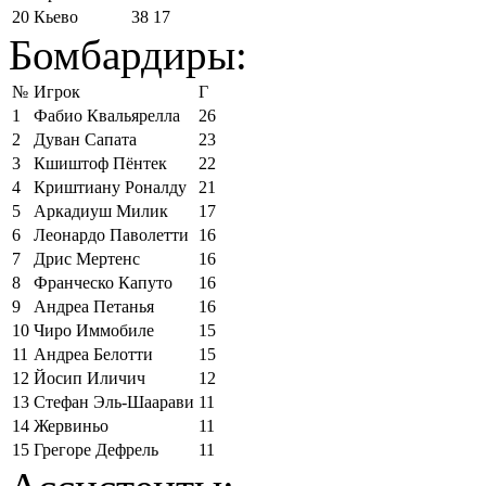
20
Кьево
38
17
Бомбардиры:
№
Игрок
Г
1
Фабио Квальярелла
26
2
Дуван Сапата
23
3
Кшиштоф Пёнтек
22
4
Криштиану Роналду
21
5
Аркадиуш Милик
17
6
Леонардо Паволетти
16
7
Дрис Мертенс
16
8
Франческо Капуто
16
9
Андреа Петанья
16
10
Чиро Иммобиле
15
11
Андреа Белотти
15
12
Йосип Иличич
12
13
Стефан Эль-Шаарави
11
14
Жервиньо
11
15
Грегоре Дефрель
11