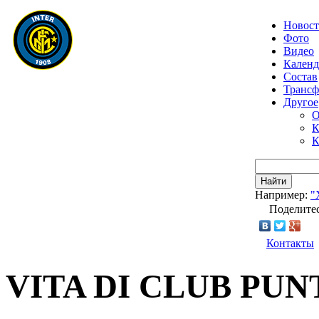
Новос
Фото
Видео
Календ
Состав
Транс
Другое
О
К
К
Найти
Например:
"
Поделитес
Контакты
VITA DI CLUB PUN