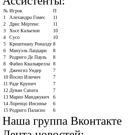
Ассистенты:
№
Игрок
П
1
Алехандро Гомес
11
2
Дрис Мертенс
11
3
Хосе Кальехон
10
4
Сусо
10
5
Криштиану Роналду
8
6
Мануэль Лаццари
8
7
Родриго Де Пауль
8
8
Фабио Квальярелла
8
9
Дженгиз Ундер
7
10
Йосип Иличич
7
11
Раде Крунич
7
12
Дуван Сапата
7
13
Марио Манджукич
6
14
Лоренцо Инсинье
6
15
Родриго Паласио
6
Наша группа Вконтакте
Лента новостей: