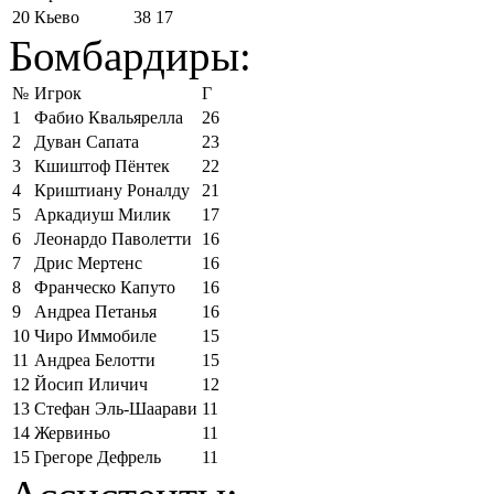
20
Кьево
38
17
Бомбардиры:
№
Игрок
Г
1
Фабио Квальярелла
26
2
Дуван Сапата
23
3
Кшиштоф Пёнтек
22
4
Криштиану Роналду
21
5
Аркадиуш Милик
17
6
Леонардо Паволетти
16
7
Дрис Мертенс
16
8
Франческо Капуто
16
9
Андреа Петанья
16
10
Чиро Иммобиле
15
11
Андреа Белотти
15
12
Йосип Иличич
12
13
Стефан Эль-Шаарави
11
14
Жервиньо
11
15
Грегоре Дефрель
11