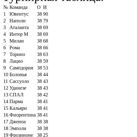
№
Команда
О
И
1
Ювентус
38
90
2
Наполи
38
79
3
Аталанта
38
69
4
Интер М
38
69
5
Милан
38
68
6
Рома
38
66
7
Торино
38
63
8
Лацио
38
59
9
Сампдория
38
53
10
Болонья
38
44
11
Сассуоло
38
43
12
Удинезе
38
43
13
СПАЛ
38
42
14
Парма
38
41
15
Кальяри
38
41
16
Фиорентина
38
41
17
Дженоа
38
38
18
Эмполи
38
38
19
Фрозиноне
38
25