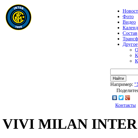
Новос
Фото
Видео
Календ
Состав
Транс
Другое
О
К
К
Найти
Например:
"
Поделитес
Контакты
VIVI MILAN INTE