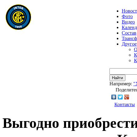
Новос
Фото
Видео
Календ
Состав
Транс
Другое
О
К
К
Найти
Например:
"
Поделитес
Контакты
Выгодно приобрест