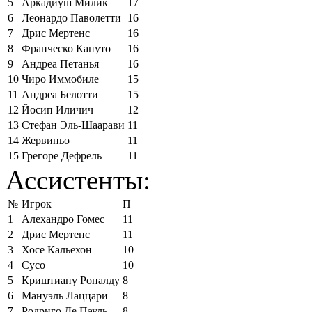
5
Аркадиуш Милик
17
6
Леонардо Паволетти
16
7
Дрис Мертенс
16
8
Франческо Капуто
16
9
Андреа Петанья
16
10
Чиро Иммобиле
15
11
Андреа Белотти
15
12
Йосип Иличич
12
13
Стефан Эль-Шаарави
11
14
Жервиньо
11
15
Грегоре Дефрель
11
Ассистенты:
№
Игрок
П
1
Алехандро Гомес
11
2
Дрис Мертенс
11
3
Хосе Кальехон
10
4
Сусо
10
5
Криштиану Роналду
8
6
Мануэль Лаццари
8
7
Родриго Де Пауль
8