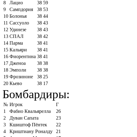
8
Лацио
38
59
9
Сампдория
38
53
10
Болонья
38
44
11
Сассуоло
38
43
12
Удинезе
38
43
13
СПАЛ
38
42
14
Парма
38
41
15
Кальяри
38
41
16
Фиорентина
38
41
17
Дженоа
38
38
18
Эмполи
38
38
19
Фрозиноне
38
25
20
Кьево
38
17
Бомбардиры:
№
Игрок
Г
1
Фабио Квальярелла
26
2
Дуван Сапата
23
3
Кшиштоф Пёнтек
22
4
Криштиану Роналду
21