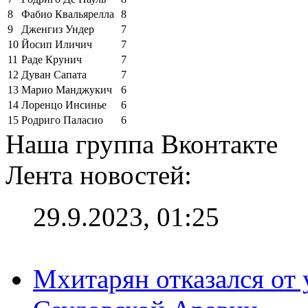
8
Фабио Квальярелла
8
9
Дженгиз Ундер
7
10
Йосип Иличич
7
11
Раде Крунич
7
12
Дуван Сапата
7
13
Марио Манджукич
6
14
Лоренцо Инсинье
6
15
Родриго Паласио
6
Наша группа Вконтакте
Лента новостей:
29.9.2023, 01:25
Мхитарян отказался от 