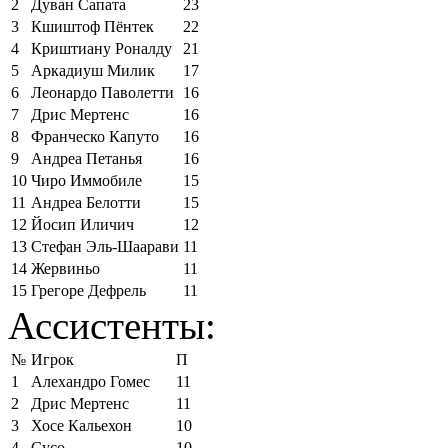
2
Дуван Сапата
23
3
Кшиштоф Пёнтек
22
4
Криштиану Роналду
21
5
Аркадиуш Милик
17
6
Леонардо Паволетти
16
7
Дрис Мертенс
16
8
Франческо Капуто
16
9
Андреа Петанья
16
10
Чиро Иммобиле
15
11
Андреа Белотти
15
12
Йосип Иличич
12
13
Стефан Эль-Шаарави
11
14
Жервиньо
11
15
Грегоре Дефрель
11
Ассистенты:
№
Игрок
П
1
Алехандро Гомес
11
2
Дрис Мертенс
11
3
Хосе Кальехон
10
4
Сусо
10