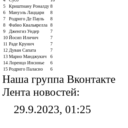
5
Криштиану Роналду
8
6
Мануэль Лаццари
8
7
Родриго Де Пауль
8
8
Фабио Квальярелла
8
9
Дженгиз Ундер
7
10
Йосип Иличич
7
11
Раде Крунич
7
12
Дуван Сапата
7
13
Марио Манджукич
6
14
Лоренцо Инсинье
6
15
Родриго Паласио
6
Наша группа Вконтакте
Лента новостей:
29.9.2023, 01:25