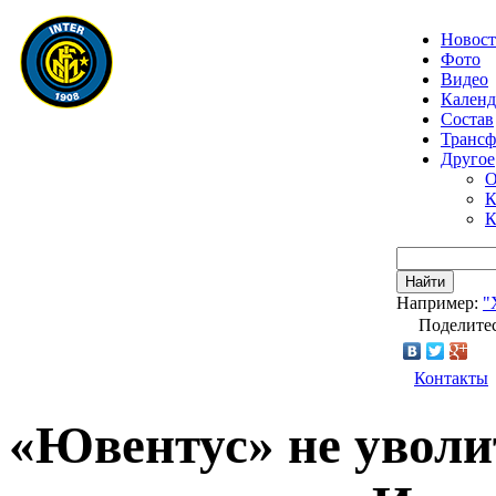
Новос
Фото
Видео
Календ
Состав
Транс
Другое
О
К
К
Найти
Например:
"
Поделитес
Контакты
«Ювентус» не уволи