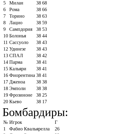
5
Милан
38
68
6
Рома
38
66
7
Торино
38
63
8
Лацио
38
59
9
Сампдория
38
53
10
Болонья
38
44
11
Сассуоло
38
43
12
Удинезе
38
43
13
СПАЛ
38
42
14
Парма
38
41
15
Кальяри
38
41
16
Фиорентина
38
41
17
Дженоа
38
38
18
Эмполи
38
38
19
Фрозиноне
38
25
20
Кьево
38
17
Бомбардиры:
№
Игрок
Г
1
Фабио Квальярелла
26