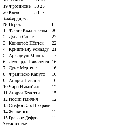
19
Фрозиноне
38
25
20
Кьево
38
17
Бомбардиры:
№
Игрок
Г
1
Фабио Квальярелла
26
2
Дуван Сапата
23
3
Кшиштоф Пёнтек
22
4
Криштиану Роналду
21
5
Аркадиуш Милик
17
6
Леонардо Паволетти
16
7
Дрис Мертенс
16
8
Франческо Капуто
16
9
Андреа Петанья
16
10
Чиро Иммобиле
15
11
Андреа Белотти
15
12
Йосип Иличич
12
13
Стефан Эль-Шаарави
11
14
Жервиньо
11
15
Грегоре Дефрель
11
Ассистенты: