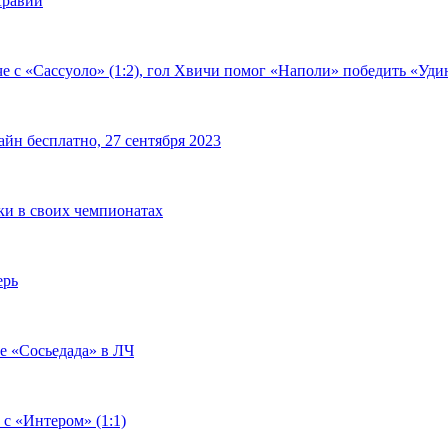
Аравии
е с «Сассуоло» (1:2), гол Хвичи помог «Наполи» победить «Удин
йн бесплатно, 27 сентября 2023
чки в своих чемпионатах
ерь
че «Сосьедада» в ЛЧ
 с «Интером» (1:1)