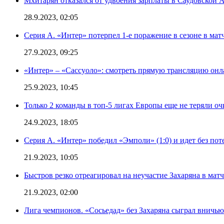
Мхитарян отказался от удвоения зарплаты в Саудовской 
28.9.2023, 02:05
Серия А. «Интер» потерпел 1-е поражение в сезоне в матч
27.9.2023, 09:25
«Интер» – «Сассуоло»: смотреть прямую трансляцию онла
25.9.2023, 10:45
Только 2 команды в топ-5 лигах Европы еще не теряли о
24.9.2023, 18:05
Серия А. «Интер» победил «Эмполи» (1:0) и идет без пот
21.9.2023, 10:05
Быстров резко отреагировал на неучастие Захаряна в мат
21.9.2023, 02:00
Лига чемпионов. «Сосьедад» без Захаряна сыграл вничью