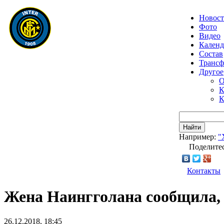
Новос
Фото
Видео
Календ
Состав
Транс
Другое
О
К
К
Найти
Например:
"
Поделитес
Контакты
Жена Наингголана сообщила, ч
26.12.2018, 18:45