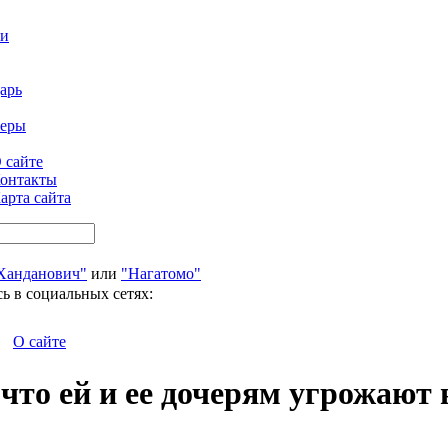
ти
арь
феры
 сайте
онтакты
арта сайта
Ханданович"
или
"Нагатомо"
ь в социальных сетях:
О сайте
то ей и ее дочерям угрожают 