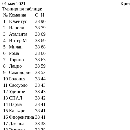
01 мая 2021
Кро
Турнирная таблица:
№
Команда
О
И
1
Ювентус
38
90
2
Наполи
38
79
3
Аталанта
38
69
4
Интер М
38
69
5
Милан
38
68
6
Рома
38
66
7
Торино
38
63
8
Лацио
38
59
9
Сампдория
38
53
10
Болонья
38
44
11
Сассуоло
38
43
12
Удинезе
38
43
13
СПАЛ
38
42
14
Парма
38
41
15
Кальяри
38
41
16
Фиорентина
38
41
17
Дженоа
38
38
18
Эмполи
38
38