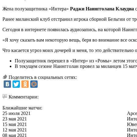
Жена полузащитника «Интера»
Раджи Наингголана Клаудиа
с
Ранее миланский клуб отстранил игрока сборной Бельгии от тре
Сегодня в интернете появилась аудиозапись, на которой Наингг
«Я хочу сказать вам некоторую вещь, беря во внимание все оск
Что касается угроз моих дочерей и меня, то это действительно 
Полузащитник перешел в «Интер» из «Ромы» летом этого 
В текущем сезоне Наингголан провел за миланцев 15 матч
Поделитесь в социальных сетях:
Комментарии:
Ближайшие матчи:
25 июля 2021
Арс
23 мая 2021
Инт
15 мая 2021
Юве
12 мая 2021
Инт
08 мая 2021
Инт