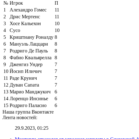
№
Игрок
П
1
Алехандро Гомес
11
2
Дрис Мертенс
11
3
Хосе Кальехон
10
4
Сусо
10
5
Криштиану Роналду
8
6
Мануэль Лаццари
8
7
Родриго Де Пауль
8
8
Фабио Квальярелла
8
9
Дженгиз Ундер
7
10
Йосип Иличич
7
11
Раде Крунич
7
12
Дуван Сапата
7
13
Марио Манджукич
6
14
Лоренцо Инсинье
6
15
Родриго Паласио
6
Наша группа Вконтакте
Лента новостей:
29.9.2023, 01:25