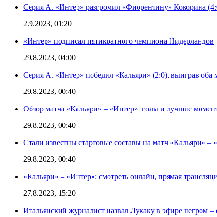
Серия А. «Интер» разгромил «Фиорентину» Кокорина (4:
2.9.2023, 01:20
«Интер» подписал пятикратного чемпиона Нидерландов
29.8.2023, 04:00
Серия А. «Интер» победил «Кальяри» (2:0), выиграв оба 
29.8.2023, 00:40
Обзор матча «Кальяри» – «Интер»: голы и лучшие момен
29.8.2023, 00:40
Стали известны стартовые составы на матч «Кальяри» – «
29.8.2023, 00:40
«Кальяри» – «Интер»: смотреть онлайн, прямая трансляци
27.8.2023, 15:20
Итальянский журналист назвал Лукаку в эфире негром – 