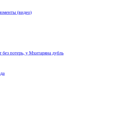
моменты (видео)
т без потерь, у Мхитаряна дубль
ода