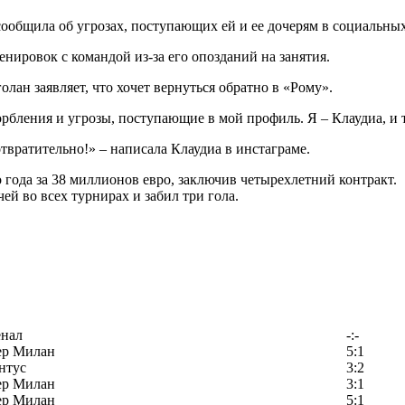
ообщила об угрозах, поступающих ей и ее дочерям в социальных
нировок с командой из-за его опозданий на занятия.
олан заявляет, что хочет вернуться обратно в «Рому».
орбления и угрозы, поступающие в мой профиль. Я – Клаудиа, и 
отвратительно!» – написала Клаудиа в инстаграме.
года за 38 миллионов евро, заключив четырехлетний контракт.
ей во всех турнирах и забил три гола.
енал
-:-
ер Милан
5:1
нтус
3:2
ер Милан
3:1
ер Милан
5:1